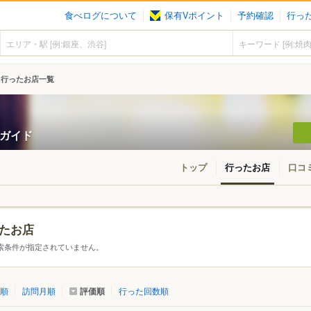
食べログについて
保有Vポイント
予約確認
行っ
行ったお店一覧
ンガイド
トップ
行ったお店
口コ
たお店
・東北
北海道
青森
秋田
岩手
山形
宮城
福島
索条件が指定されていません。
東京
神奈川
千葉
埼玉
群馬
栃木
茨城
評価順
順
訪問月順
行った回数順
愛知
三重
岐阜
静岡
山梨
長野
新潟
石川
福井
富