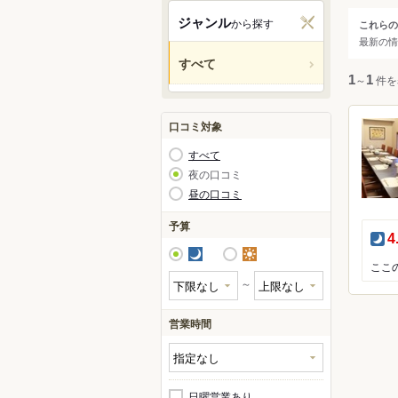
関西
ジャンル
から探す
これらの
ジャ
最新の情
中国・
すべて
人気の
1
～
1
件を
九州・
アジア
口コミ対象
すべて
北米
夜の口コミ
昼の口コミ
ハワイ
予算
夜
4
グアム
夜
昼
オセア
～
ヨーロ
営業時間
レスト
中南米
ラーメ
日曜営業あり