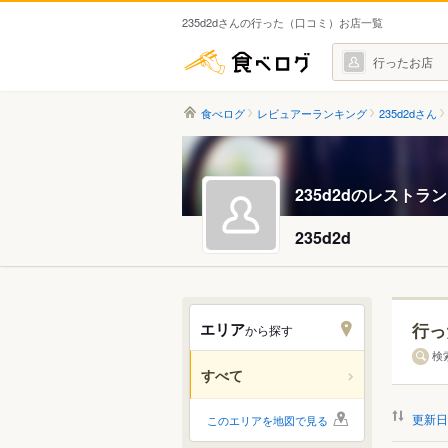
235d2dさんの行った（口コミ）お店一覧
食べログ
行ったお店
食べログ
レビュアーランキング
235d2dさん
235d2dのレストラ
235d2d
エリア
行っ
から探す
北海道
検
すべて
関東
更新日
このエリアを地図で見る
中部