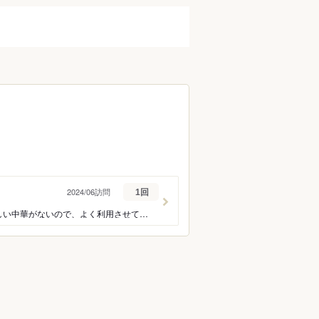
蕎麦）
うなぎ
フレンチ
イタリアン
タイ料理
ラーメン
ーツ
バー・お酒
ーグ
とんかつ
ハンバーガー
パスタ
2024/06訪問
1回
ケーキ
タピオカ
ここの湯葉粥 大好きです。オススメです。 味はいつも美味しく、市内にはあまり美味しい中華がないので、よく利用させていただいております。全体的に量が減りましたね。物価高で仕方がないのでしょう。そこは残念でした。 オーダーしたホット柚茶は夏場にもお勧めです。 お茶飲みファミリーなので、お冷とお茶をお願いし、ポットをお願いしたところ 担当のお嬢さんがお冷とお茶両方のポットまで持ってきてくださいました。ありがとうございました。 クーポンの海老マヨもいただいたので得した気分でした。 また利用させていただきます。
ン
ク
カレー