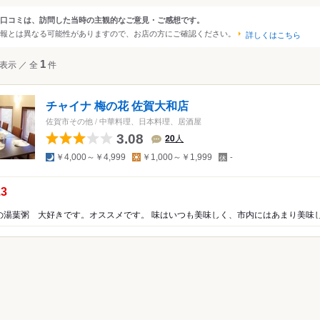
大阪
京都
兵庫
滋賀
奈良
和歌山
口コミは、訪問した当時の主観的なご意見・ご感想です。
ンルから探す
報とは異なる可能性がありますので、お店の方にご確認ください。
詳しくはこちら
四国
広島
岡山
山口
島根
鳥取
徳島
香川
愛媛
高知
ジャンル
表示
／
全
1
件
沖縄
福岡
佐賀
長崎
熊本
大分
宮崎
鹿児島
沖縄
和食
日本料理
寿司
海鮮・魚介
そば（
焼き鳥
お好み焼き
もんじゃ焼き
洋食
中国
香港
マカオ
韓国
台湾
シンガポール
タイ
チャイナ 梅の花 佐賀大和店
インドネシア
スペイン料理
ベトナム
マレーシア
ステーキ
フィリピン
中華料理
スリランカ
韓国料理
佐賀市その他
/
中華料理、日本料理、居酒屋
カレー
鍋
もつ鍋
居酒屋
パン
スイ
3.08
20
人
アメリカ
夜
昼
定
天ぷら
焼肉
料理旅館
ビストロ
ハンバ
￥4,000～￥4,999
￥1,000～￥1,999
-
休
ハワイ
日
串揚げ
うどん
しゃぶしゃぶ
沖縄料理
の点数：
.3
グアム
ピザ
餃子
ホルモン
カフェ
喫茶店
ニア
オーストラリア
食堂
ビュッフェ・バイキング
ッパ
イギリス
アイルランド
フランス
ドイツ
イタリア
スペイ
ラン
和食
洋食・西洋料理
中華料理
アジア・エスニッ
ポルトガル
スイス
オーストリア
オランダ
ベルギー
焼肉・ホルモン
鍋
居酒屋
その他レストラン
ルクセンブルグ
デンマーク
スウェーデン
メキシコ
ブラジル
ペルー
ン
ラーメン・つけ麺