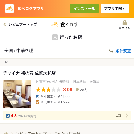
インストール
アプリで開く
レビュアートップ
ログイン
行ったお店
全国 / 中華料理
条件変更
1
件
チャイナ 梅の花 佐賀大和店
佐賀市その他/中華料理、日本料理、居酒屋
3.08
20人
口
￥4,000～￥4,999
コ
￥1,000～￥1,999
ミ
人
数
4.3
2024/06訪問
1回
レビュアートップ
行ったお店一覧