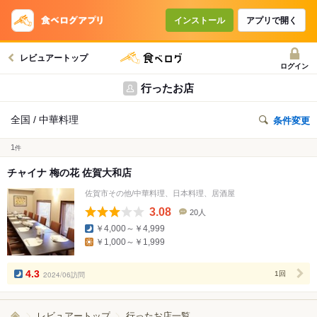
インストール
アプリで開く
レビュアートップ
ログイン
行ったお店
全国 / 中華料理
条件変更
1
件
チャイナ 梅の花 佐賀大和店
佐賀市その他/中華料理、日本料理、居酒屋
3.08
20人
口
￥4,000～￥4,999
コ
￥1,000～￥1,999
ミ
人
数
4.3
2024/06訪問
1回
レビュアートップ
行ったお店一覧