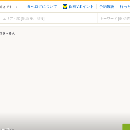
食べログについて
保有Vポイント
予約確認
行っ
好きです～』
好き～さん
きです～