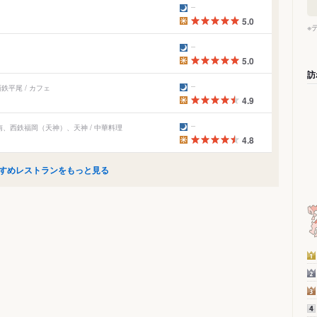
5.0
※
5.0
訪
鉄平尾 / カフェ
4.9
南、西鉄福岡（天神）、天神 / 中華料理
4.8
すめレストランをもっと見る