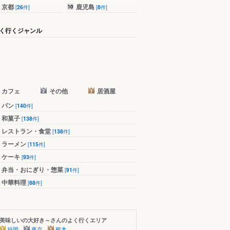
京都
鹿児島
[
26
件]
[
8
件]
く行くジャンル
カフェ
その他
居酒屋
パン
[
140
件]
和菓子
[
138
件]
レストラン・食堂
[
138
件]
ラーメン
[
115
件]
ケーキ
[
93
件]
弁当・おにぎり・惣菜
[
91
件]
中華料理
[
88
件]
美味しいの大好き～さんのよく行くエリア
福岡
東京
熊本