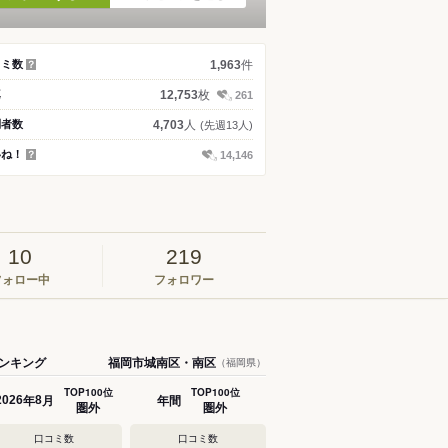
件
コミ数
1,963
？
枚
真
12,753
261
人
問者数
4,703
(先週13人)
いね！
14,146
？
10
219
フォロー中
フォロワー
ンキング
福岡市城南区・南区
（福岡県）
TOP100位
TOP100位
年
月
年間
2026
8
圏外
圏外
口コミ数
口コミ数