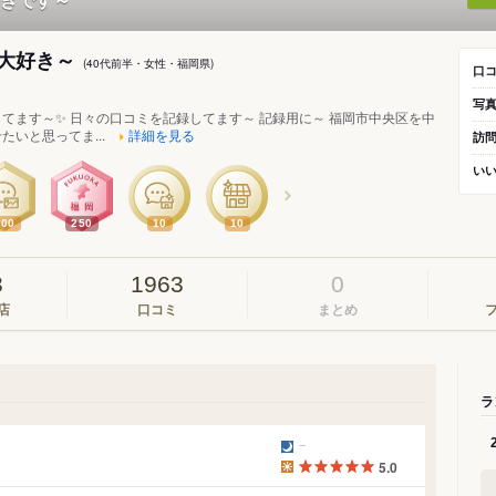
大好き～
(40代前半・女性・福岡県)
口
写
てます～✨ 日々の口コミを記録してます～ 記録用に～ 福岡市中央区を中
たいと思ってま...
詳細を見る
訪
い
200
250
10
10
3
1963
0
店
口コミ
まとめ
ラ
5.0