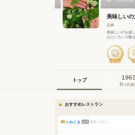
美味しいの
主婦
美味しいのを探し
心にいろいろ載せ
3
か月
196
トップ
行ったお
おすすめレストラン
いわくま
福岡
高宮 / カフェ
1