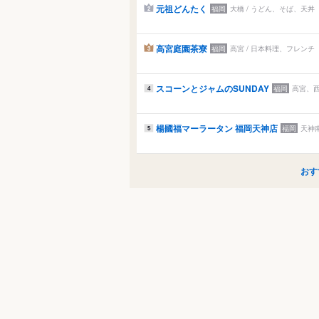
元祖どんたく
福岡
大橋 / うどん、そば、天丼
2
高宮庭園茶寮
福岡
高宮 / 日本料理、フレンチ
3
スコーンとジャムのSUNDAY
福岡
高宮、西
4
楊國福マーラータン 福岡天神店
福岡
天神
5
おす