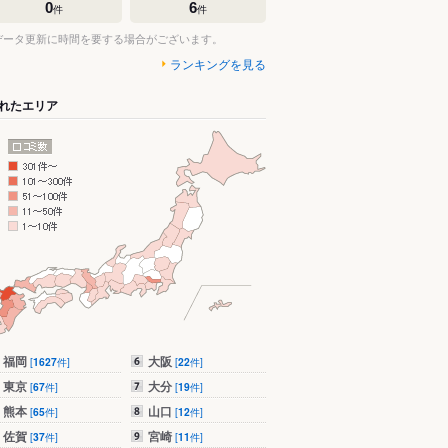
0
6
件
件
データ更新に時間を要する場合がございます。
ランキングを見る
れたエリア
福岡
大阪
[
1627
件]
[
22
件]
東京
大分
[
67
件]
[
19
件]
熊本
山口
[
65
件]
[
12
件]
佐賀
宮崎
[
37
件]
[
11
件]