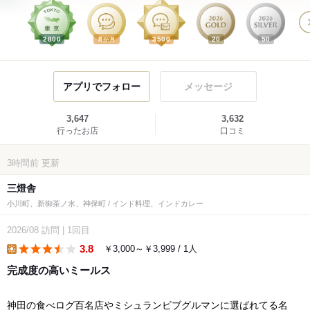
2800
8
3500
20
50
か月
アプリでフォロー
メッセージ
3,647
3,632
行ったお店
口コミ
3時間前
更新
三燈舎
小川町、新御茶ノ水、神保町 / インド料理、インドカレー
2026/08
訪問
|
1回目
3.8
￥3,000～￥3,999 / 1人
lunch
完成度の高いミールス
神田の食べログ百名店やミシュランビブグルマンに選ばれてる名