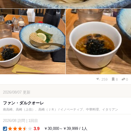
259
8
0
2026/08/07
更新
ファン・ダルクオーレ
南高崎、高崎（上信）、高崎（ＪＲ） / イノベーティブ、中華料理、イタリアン
2026/08
訪問
|
1回目
3.9
￥30,000～￥39,999 / 1人