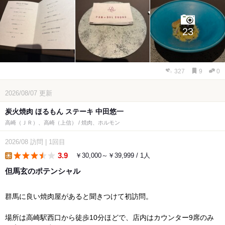
23
327
9
0
2026/08/07
更新
炭火焼肉 ほるもん ステーキ 中田悠一
高崎（ＪＲ）、高崎（上信） / 焼肉、ホルモン
2026/08
訪問
|
1回目
3.9
￥30,000～￥39,999 / 1人
lunch
但馬玄のポテンシャル
群馬に良い焼肉屋があると聞きつけて初訪問。
場所は高崎駅西口から徒歩10分ほどで、店内はカウンター9席のみ