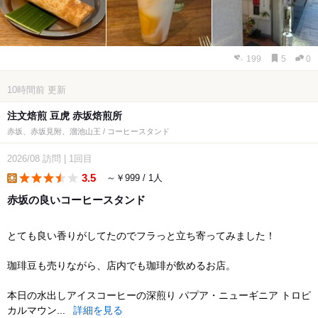
199
5
0
10時間前
更新
注文焙煎 豆虎 赤坂焙煎所
赤坂、赤坂見附、溜池山王 / コーヒースタンド
2026/08
訪問
|
1回目
3.5
～￥999 / 1人
lunch
赤坂の良いコーヒースタンド
とても良い香りがしてたのでフラっと立ち寄ってみました！
珈琲豆も売りながら、店内でも珈琲が飲めるお店。
本日の水出しアイスコーヒーの深煎り パプア・ニューギニア トロピ
カルマウン...
詳細を見る