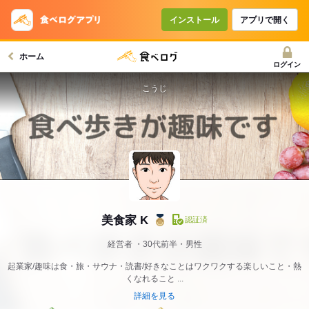
インストール
アプリで開く
ホーム
ログイン
こうじ
美食家 K
認証済
経営者
30代前半・男性
起業家/趣味は食・旅・サウナ・読書/好きなことはワクワクする楽しいこと・熱
くなれること ...
詳細を見る