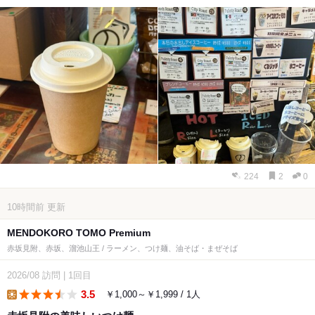
224
2
0
10時間前
更新
MENDOKORO TOMO Premium
赤坂見附、赤坂、溜池山王 / ラーメン、つけ麺、油そば・まぜそば
2026/08
訪問
|
1回目
3.5
￥1,000～￥1,999 / 1人
lunch