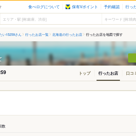
食べログについて
保有Vポイント
予約確認
行っ
す
い15259さん
行ったお店一覧
北海道の行ったお店
行ったお店を地図で探す
て
59
トップ
行ったお店
口コ
：
回数