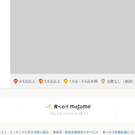
4.5点以上
3.5点以上
1.0点～3.5点未満
点数なし（無効
グルメキュレーションサイト
口コミ・ランキングに対する取り組み
|
飲食店・飲食企業様向けサービス
|
食べログ店舗会員につ