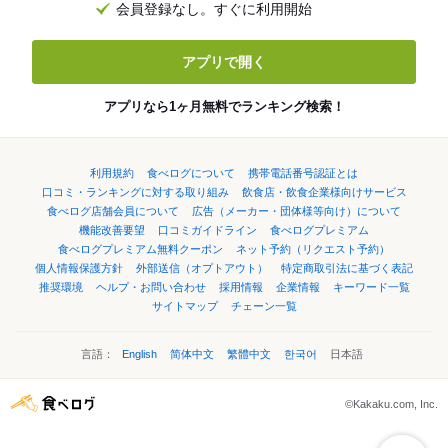
会員登録なし。すぐに利用開始
アプリで開く
アプリなら1ヶ月無料でランキング検索！
利用規約
食べログについて
携帯電話番号認証とは
口コミ・ランキングに対する取り組み
飲食店・飲食企業様向けサービス
食べログ店舗会員について
広告（メーカー・団体様等向け）について
機能改善要望
口コミガイドライン
食べログプレミアム
食べログプレミアム無料クーポン
ネット予約（リクエスト予約）
個人情報保護方針
外部送信（オプトアウト）
特定商取引法に基づく表記
推奨環境
ヘルプ・お問い合わせ
採用情報
企業情報
キーワード一覧
サイトマップ
チェーン一覧
言語：
English
简体中文
繁體中文
한국어
日本語
©Kakaku.com, Inc.