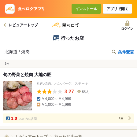
インストール
アプリで開く
レビュアートップ
ログイン
行ったお店
北海道 / 焼肉
条件変更
1
件
旬の野菜と焼肉 大地の匠
札内/焼肉、ハンバーグ、ステーキ
3.27
55人
口
￥4,000～￥4,999
コ
￥1,000～￥1,999
ミ
人
数
1.0
2021/09訪問
1回
レビュアートップ
行ったお店一覧