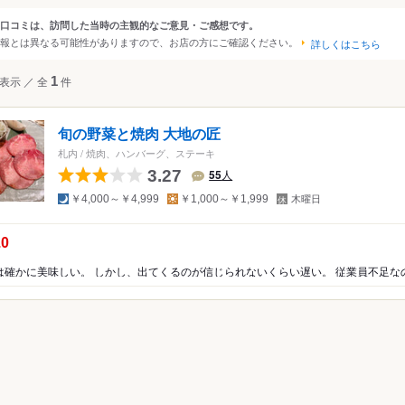
・富良野・士別
釧路・根室・阿寒・摩周・知床羅臼
口コミは、訪問した当時の主観的なご意見・ご感想です。
ンルから探す
報とは異なる可能性がありますので、お店の方にご確認ください。
・松前・檜山
詳しくはこちら
・ニセコ・積丹
て
レストラン
焼肉・ホルモン
表示
／
全
1
件
・石狩・夕張・深川
・苫小牧・室蘭・えりも
旬の野菜と焼肉 大地の匠
・留萌・音威子府
モン
札内
/
焼肉、ハンバーグ、ステーキ
・知床斜里・北見・紋別
ギスカン
3.27
55
人
夜
昼
定
￥4,000～￥4,999
￥1,000～￥1,999
木曜日
休
日
の点数：
.0