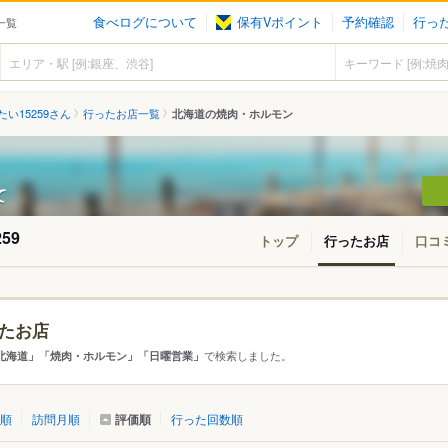
食べログについて
保有Vポイント
予約確認
行っ
一覧
い15259さん
行ったお店一覧
北海道の焼肉・ホルモン
て
59
トップ
行ったお店
口コ
たお店
アから探す
で検索しました。
北海道」「焼肉・ホルモン」「日曜営業」
て
北海道
評価順
順
訪問月順
行った回数順
市
帯広・十勝