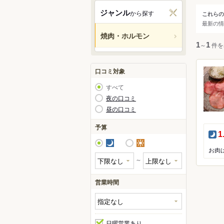
旭川
ジャンル
から探す
これらの
ジャ
最新の情
函館
焼肉・ホルモン
小樽
すべ
1
～
1
件を
千歳
洞爺
焼肉
口コミ対象
稚内
ホル
すべて
網走
ジン
夜の口コミ
昼の口コミ
予算
夜
1
夜
昼
～
営業時間
日曜営業あり