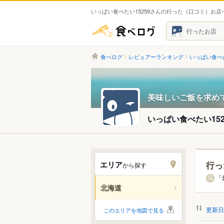
いっぱい食べたい15259さんの行った（口コミ）お店
食べログ
行ったお店
食べログ
レビュアーランキング
いっぱい食べた
美味しいご飯を求め
いっぱい食べたい152
エリア
行っ
から探す
エリ
「
北海道
すべ
更新日
このエリアを地図で見る
札幌