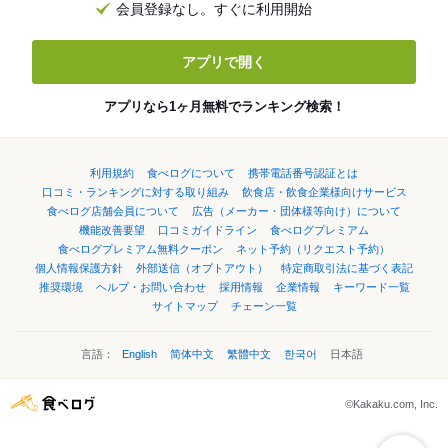
会員登録なし。すぐに利用開始
アプリで開く
アプリなら1ヶ月無料でランキング検索！
利用規約
食べログについて
携帯電話番号認証とは
口コミ・ランキングに対する取り組み
飲食店・飲食企業様向けサービス
食べログ店舗会員について
広告（メーカー・団体様等向け）について
機能改善要望
口コミガイドライン
食べログプレミアム
食べログプレミアム無料クーポン
ネット予約（リクエスト予約）
個人情報保護方針
外部送信（オプトアウト）
特定商取引法に基づく表記
推奨環境
ヘルプ・お問い合わせ
採用情報
企業情報
キーワード一覧
サイトマップ
チェーン一覧
言語：
English
简体中文
繁體中文
한국어
日本語
©Kakaku.com, Inc.