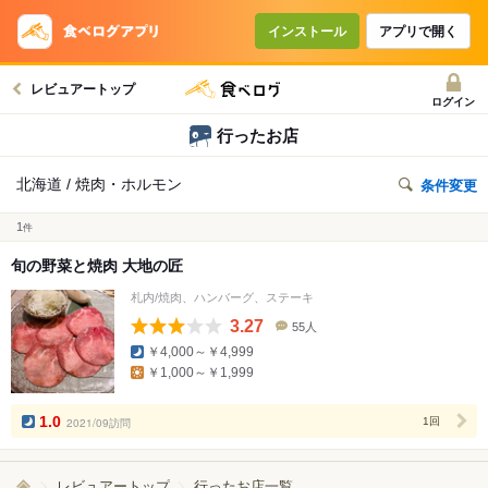
インストール
アプリで開く
レビュアートップ
ログイン
行ったお店
北海道 / 焼肉・ホルモン
条件変更
1
件
旬の野菜と焼肉 大地の匠
札内/焼肉、ハンバーグ、ステーキ
3.27
55人
口
￥4,000～￥4,999
コ
￥1,000～￥1,999
ミ
人
数
1.0
2021/09訪問
1回
レビュアートップ
行ったお店一覧