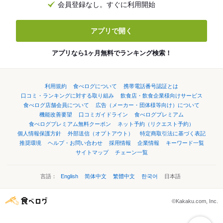
会員登録なし。すぐに利用開始
アプリで開く
アプリなら1ヶ月無料でランキング検索！
利用規約
食べログについて
携帯電話番号認証とは
口コミ・ランキングに対する取り組み
飲食店・飲食企業様向けサービス
食べログ店舗会員について
広告（メーカー・団体様等向け）について
機能改善要望
口コミガイドライン
食べログプレミアム
食べログプレミアム無料クーポン
ネット予約（リクエスト予約）
個人情報保護方針
外部送信（オプトアウト）
特定商取引法に基づく表記
推奨環境
ヘルプ・お問い合わせ
採用情報
企業情報
キーワード一覧
サイトマップ
チェーン一覧
言語：
English
简体中文
繁體中文
한국어
日本語
©Kakaku.com, Inc.