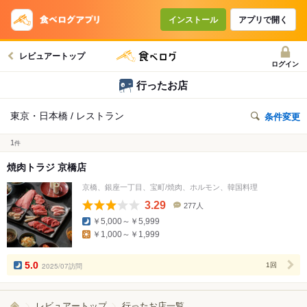
インストール
アプリで開く
レビュアートップ
ログイン
行ったお店
東京・日本橋 / レストラン
条件変更
1
件
焼肉トラジ 京橋店
京橋、銀座一丁目、宝町/焼肉、ホルモン、韓国料理
3.29
277人
口
￥5,000～￥5,999
コ
￥1,000～￥1,999
ミ
人
数
5.0
2025/07訪問
1回
レビュアートップ
行ったお店一覧