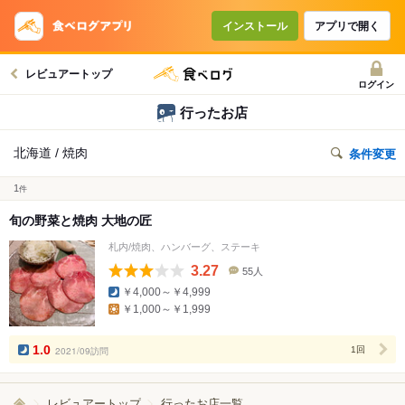
インストール
アプリで開く
レビュアートップ
ログイン
行ったお店
北海道 / 焼肉
条件変更
1
件
旬の野菜と焼肉 大地の匠
札内/焼肉、ハンバーグ、ステーキ
3.27
55人
口
￥4,000～￥4,999
コ
￥1,000～￥1,999
ミ
人
数
1.0
2021/09訪問
1回
レビュアートップ
行ったお店一覧