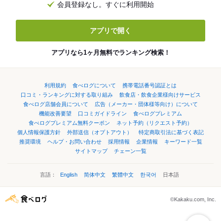
会員登録なし。すぐに利用開始
アプリで開く
アプリなら1ヶ月無料でランキング検索！
利用規約
食べログについて
携帯電話番号認証とは
口コミ・ランキングに対する取り組み
飲食店・飲食企業様向けサービス
食べログ店舗会員について
広告（メーカー・団体様等向け）について
機能改善要望
口コミガイドライン
食べログプレミアム
食べログプレミアム無料クーポン
ネット予約（リクエスト予約）
個人情報保護方針
外部送信（オプトアウト）
特定商取引法に基づく表記
推奨環境
ヘルプ・お問い合わせ
採用情報
企業情報
キーワード一覧
サイトマップ
チェーン一覧
言語：
English
简体中文
繁體中文
한국어
日本語
©Kakaku.com, Inc.