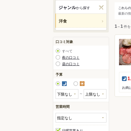
関西
ジャンル
から探す
これらの
ジャ
最新の情
中国・
洋食
すべ
1
～
1
件を
九州・
洋食
アジア
口コミ対象
洋食
すべて
ハン
北米
夜の口コミ
オム
昼の口コミ
コロ
ハワイ
予算
スー
夜
1
グアム
夜
昼
オセア
～
ヨーロ
営業時間
中南米
日曜営業あり