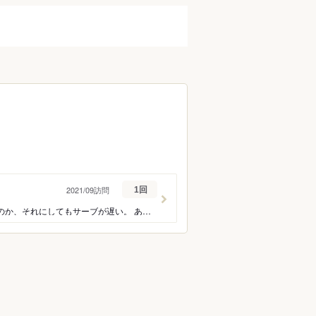
2021/09訪問
1回
お肉は確かに美味しい。 しかし、出てくるのが信じられないくらい遅い。 従業員不足なのか、それにしてもサーブが遅い。 ある程度の値段で提供しているのだから もう少しサービスを向上させるべき。
ン