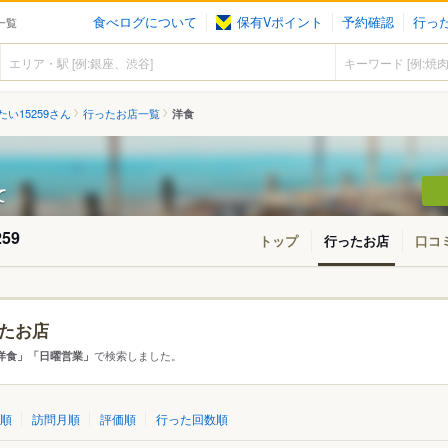
食べログについて
保有Vポイント
予約確認
行っ
一覧
い15259さん
行ったお店一覧
洋食
て
59
トップ
行ったお店
口コ
たお店
・東北
北海道
青森
秋田
岩手
山形
宮城
福島
で検索しました。
洋食」「日曜営業」
東京
神奈川
千葉
埼玉
群馬
栃木
茨城
順
訪問月順
評価順
行った回数順
愛知
三重
岐阜
静岡
山梨
長野
新潟
石川
福井
富