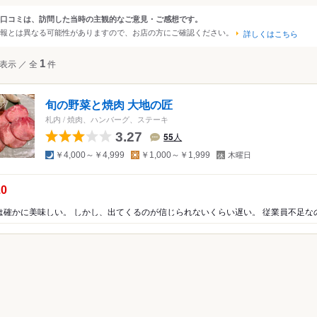
大阪
京都
兵庫
滋賀
奈良
和歌山
口コミは、訪問した当時の主観的なご意見・ご感想です。
ンルから探す
報とは異なる可能性がありますので、お店の方にご確認ください。
詳しくはこちら
四国
広島
岡山
山口
島根
鳥取
徳島
香川
愛媛
高知
て
レストラン
洋食・西洋料理
表示
／
全
1
件
沖縄
福岡
佐賀
長崎
熊本
大分
宮崎
鹿児島
沖縄
中国
香港
マカオ
韓国
台湾
シンガポール
タイ
旬の野菜と焼肉 大地の匠
インドネシア
ベトナム
マレーシア
フィリピン
スリランカ
札内
/
焼肉、ハンバーグ、ステーキ
バーグ
3.27
55
人
アメリカ
ライス
夜
昼
定
￥4,000～￥4,999
￥1,000～￥1,999
木曜日
休
ッケ
ハワイ
日
プ
の点数：
.0
グアム
ニア
オーストラリア
ッパ
イギリス
アイルランド
フランス
ドイツ
イタリア
スペイ
ポルトガル
スイス
オーストリア
オランダ
ベルギー
ルクセンブルグ
デンマーク
スウェーデン
メキシコ
ブラジル
ペルー