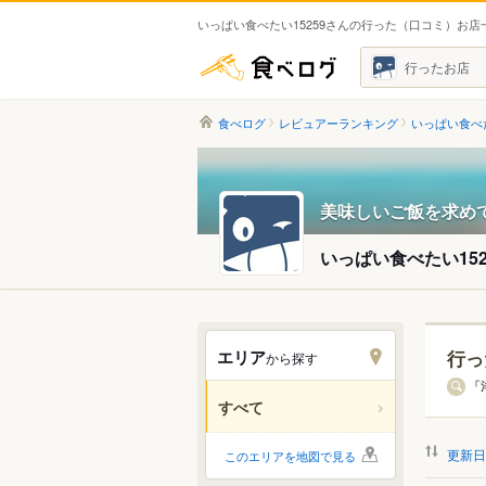
いっぱい食べたい15259さんの行った（口コミ）お店
食べログ
行ったお店
食べログ
レビュアーランキング
いっぱい食べた
美味しいご飯を求め
いっぱい食べたい152
エリア
行っ
から探す
北海道
「
すべて
関東
更新日
このエリアを地図で見る
中部