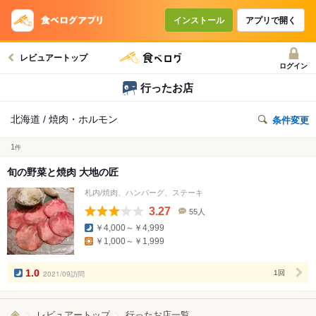
インストール
アプリで開く
レビュアートップ
ログイン
行ったお店
北海道 / 焼肉・ホルモン
条件変更
1
件
旬の野菜と焼肉 大地の匠
札内/焼肉、ハンバーグ、ステーキ
3.27
55人
口
￥4,000～￥4,999
コ
￥1,000～￥1,999
ミ
人
数
1.0
2021/09訪問
1回
レビュアートップ
行ったお店一覧