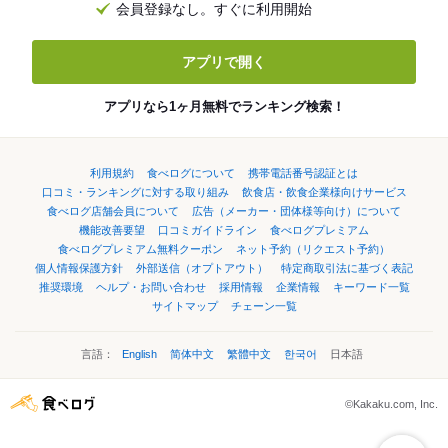
会員登録なし。すぐに利用開始
アプリで開く
アプリなら1ヶ月無料でランキング検索！
利用規約
食べログについて
携帯電話番号認証とは
口コミ・ランキングに対する取り組み
飲食店・飲食企業様向けサービス
食べログ店舗会員について
広告（メーカー・団体様等向け）について
機能改善要望
口コミガイドライン
食べログプレミアム
食べログプレミアム無料クーポン
ネット予約（リクエスト予約）
個人情報保護方針
外部送信（オプトアウト）
特定商取引法に基づく表記
推奨環境
ヘルプ・お問い合わせ
採用情報
企業情報
キーワード一覧
サイトマップ
チェーン一覧
言語：
English
简体中文
繁體中文
한국어
日本語
©Kakaku.com, Inc.