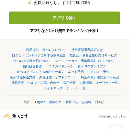
会員登録なし。すぐに利用開始
アプリで開く
アプリなら1ヶ月無料でランキング検索！
利用規約
食べログについて
携帯電話番号認証とは
口コミ・ランキングに対する取り組み
飲食店・飲食企業様向けサービス
食べログ店舗会員について
広告（メーカー・団体様等向け）について
機能改善要望
口コミガイドライン
食べログプレミアム
食べログプレミアム無料クーポン
ネット予約（リクエスト予約）
個人情報保護方針
外部送信（オプトアウト）
特定商取引法に基づく表記
推奨環境
ヘルプ・お問い合わせ
採用情報
企業情報
キーワード一覧
サイトマップ
チェーン一覧
言語：
English
简体中文
繁體中文
한국어
日本語
©Kakaku.com, Inc.