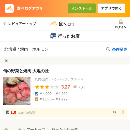
インストール
アプリで開く
レビュアートップ
ログイン
行ったお店
北海道 / 焼肉・ホルモン
条件変更
1
件
旬の野菜と焼肉 大地の匠
札内/焼肉、ハンバーグ、ステーキ
3.27
55人
口
￥4,000～￥4,999
コ
￥1,000～￥1,999
ミ
人
数
1.0
2021/09訪問
1回
レビュアートップ
行ったお店一覧