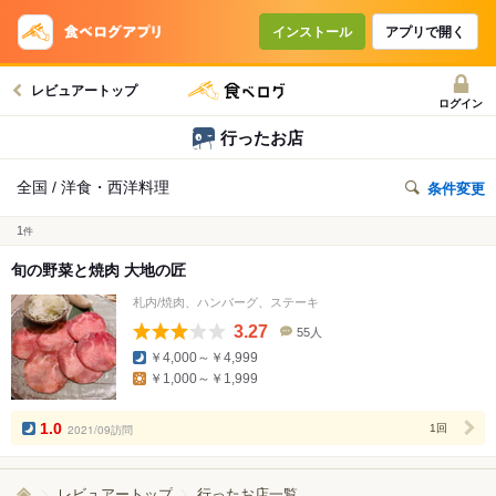
インストール
アプリで開く
レビュアートップ
ログイン
行ったお店
全国 / 洋食・西洋料理
条件変更
1
件
旬の野菜と焼肉 大地の匠
札内/焼肉、ハンバーグ、ステーキ
3.27
55人
口
￥4,000～￥4,999
コ
￥1,000～￥1,999
ミ
人
数
1.0
2021/09訪問
1回
レビュアートップ
行ったお店一覧