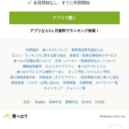
会員登録なし。すぐに利用開始
アプリで開く
アプリなら1ヶ月無料でランキング検索！
利用規約
食べログについて
携帯電話番号認証とは
口コミ・ランキングに対する取り組み
飲食店・飲食企業様向けサービス
食べログ店舗会員について
広告（メーカー・団体様等向け）について
機能改善要望
口コミガイドライン
食べログプレミアム
食べログプレミアム無料クーポン
ネット予約（リクエスト予約）
個人情報保護方針
外部送信（オプトアウト）
特定商取引法に基づく表記
推奨環境
ヘルプ・お問い合わせ
採用情報
企業情報
キーワード一覧
サイトマップ
チェーン一覧
言語：
English
简体中文
繁體中文
한국어
日本語
©Kakaku.com, Inc.