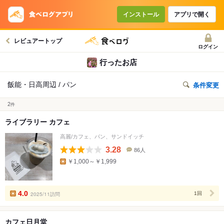
インストール
アプリで開く
レビュアートップ
ログイン
行ったお店
飯能・日高周辺 / パン
条件変更
2
件
ライブラリー カフェ
高麗/カフェ、パン、サンドイッチ
3.28
86人
口
￥1,000～￥1,999
コ
ミ
人
数
4.0
2025/11訪問
1回
カフェ日月堂