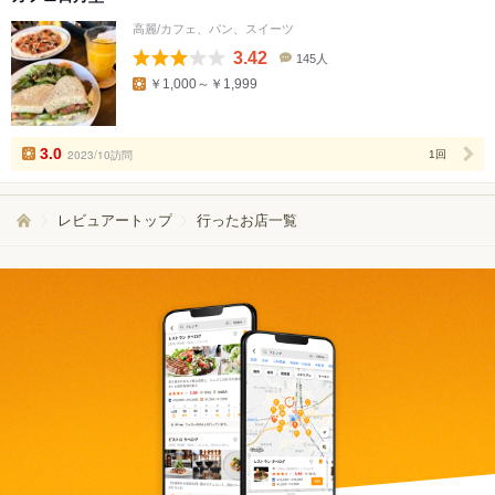
高麗/カフェ、パン、スイーツ
3.42
145人
口
￥1,000～￥1,999
コ
ミ
人
数
3.0
2023/10訪問
1回
レビュアートップ
行ったお店一覧