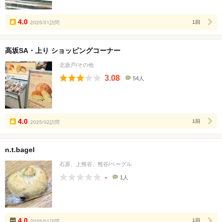
人
数
4.0
2025/01訪問
1回
高坂SA・上り ショッピングコーナー
北坂戸/その他
3.08
54人
口
コ
ミ
人
数
4.0
2025/02訪問
1回
n.t.bagel
石原、上熊谷、熊谷/ベーグル
-
1人
口
コ
ミ
人
数
4.0
2025/01訪問
1回