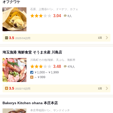
オフクワケ
石原、上熊谷/パン、ドーナツ、カフェ
3.04
8人
口
コ
ミ
人
数
3.5
2025/04訪問
1回
埼玉漁港 海鮮食堂 そうま水産 川島店
川島町その他/海鮮、天ぷら、海鮮丼
3.48
476人
口
￥1,000～￥1,999
コ
～￥999
ミ
人
数
3.5
2022/10訪問
1回
Bakerys Kitchen ohana 本庄本店
本庄早稲田/パン、サンドイッチ