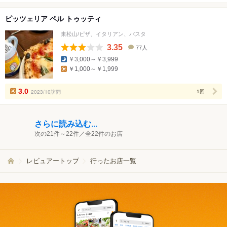
ピッツェリア ペル トゥッティ
東松山/ピザ、イタリアン、パスタ
3.35
77人
口
￥3,000～￥3,999
コ
￥1,000～￥1,999
ミ
人
数
3.0
2023/10訪問
1回
さらに読み込む...
次の21件～22件／全22件のお店
レビュアートップ
行ったお店一覧