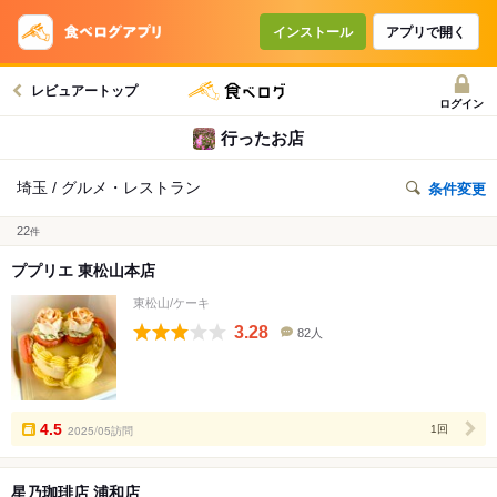
インストール
アプリで開く
レビュアートップ
ログイン
行ったお店
埼玉 / グルメ・レストラン
条件変更
22
件
ププリエ 東松山本店
東松山/ケーキ
3.28
82人
口
コ
ミ
人
数
4.5
2025/05訪問
1回
星乃珈琲店 浦和店