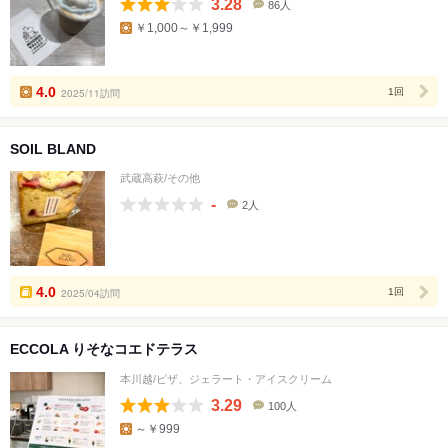
3.28
86人
口
￥1,000～￥1,999
コ
ミ
人
数
4.0
2025/11訪問
1回
SOIL BLAND
武蔵高萩/その他
-
2人
口
コ
ミ
人
数
4.0
2025/04訪問
1回
ECCOLA りそなコエドテラス
本川越/ピザ、ジェラート・アイスクリーム
3.29
100人
口
～￥999
コ
ミ