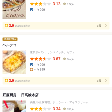
3.13
172人
口
～￥999
コ
ミ
人
数
3.0
2026/03訪問
1回
ベルテコ
東所沢/パン、サンドイッチ、カフェ
3.67
557人
口
～￥999
コ
～￥999
ミ
人
数
3.0
2025/12訪問
1回
豆腐厨房 日高楡木店
高麗川/豆腐料理、ジェラート・アイスクリーム
3.34
101人