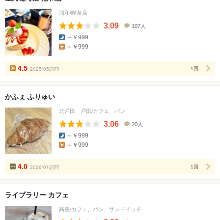
浦和/喫茶店
3.09
107人
口
～￥999
コ
～￥999
ミ
人
数
4.5
2025/05訪問
1回
かふぇ ふりゅい
北戸田、戸田/カフェ、パン
3.06
20人
口
～￥999
コ
～￥999
ミ
人
数
4.0
2026/01訪問
1回
ライブラリー カフェ
高麗/カフェ、パン、サンドイッチ