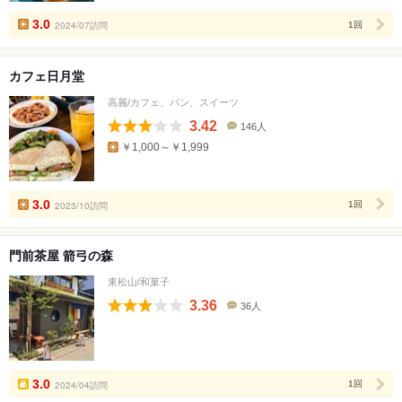
数
3.0
2024/07訪問
1回
カフェ日月堂
高麗/カフェ、パン、スイーツ
3.42
146人
口
￥1,000～￥1,999
コ
ミ
人
数
3.0
2023/10訪問
1回
門前茶屋 箭弓の森
東松山/和菓子
3.36
36人
口
コ
ミ
人
数
3.0
2024/04訪問
1回