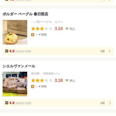
ポルダー ベーグル 春日部店
一ノ割/ベーグル、カフェ
3.10
30人
口
～￥999
コ
ミ
人
数
4.0
2025/01訪問
1回
シエルヴァンメール
南与野、与野本町/パン
3.18
36人
口
～￥999
コ
ミ
人
数
4.0
2025/01訪問
1回