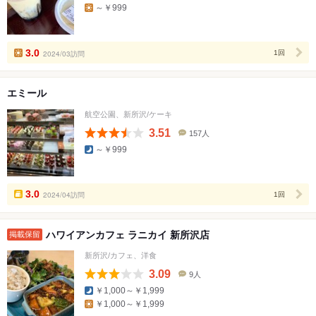
口
～￥999
コ
ミ
人
数
3.0
2024/03訪問
1回
エミール
航空公園、新所沢/ケーキ
3.51
157人
口
～￥999
コ
ミ
人
数
3.0
2024/04訪問
1回
ハワイアンカフェ ラニカイ 新所沢店
掲載保留
新所沢/カフェ、洋食
3.09
9人
口
￥1,000～￥1,999
コ
￥1,000～￥1,999
ミ
人