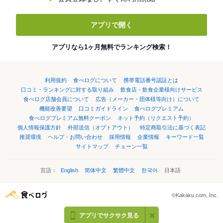
アプリで開く
アプリなら1ヶ月無料でランキング検索！
利用規約
食べログについて
携帯電話番号認証とは
口コミ・ランキングに対する取り組み
飲食店・飲食企業様向けサービス
食べログ店舗会員について
広告（メーカー・団体様等向け）について
機能改善要望
口コミガイドライン
食べログプレミアム
食べログプレミアム無料クーポン
ネット予約（リクエスト予約）
個人情報保護方針
外部送信（オプトアウト）
特定商取引法に基づく表記
推奨環境
ヘルプ・お問い合わせ
採用情報
企業情報
キーワード一覧
サイトマップ
チェーン一覧
言語：
English
简体中文
繁體中文
한국어
日本語
©Kakaku.com, Inc.
アプリでサクサク見る