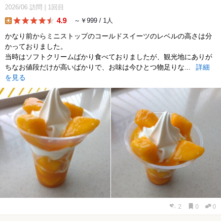
2026/06
訪問
|
1回目
4.9
～￥999 / 1人
lunch
かなり前からミニストップのコールドスイーツのレベルの高さは分
かっておりました。
当時はソフトクリームばかり食べておりましたが、観光地にありが
ちなお値段だけが高いばかりで、お味は今ひとつ物足りな...
詳細
を見る
2
0
0