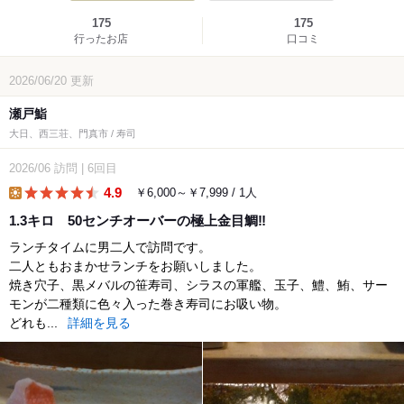
175
175
行ったお店
口コミ
2026/06/20
更新
瀬戸鮨
大日、西三荘、門真市 / 寿司
2026/06
訪問
|
6回目
4.9
￥6,000～￥7,999 / 1人
lunch
1.3キロ 50センチオーバーの極上金目鯛‼️
ランチタイムに男二人で訪問です。
二人ともおまかせランチをお願いしました。
焼き穴子、黒メバルの笹寿司、シラスの軍艦、玉子、鱧、鮪、サー
モンが二種類に色々入った巻き寿司にお吸い物。
どれも...
詳細を見る