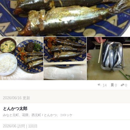
14
0
0
2026/06/16
更新
とんかつ太郎
みなと元町、花隈、西元町 / とんかつ、コロッケ
2026/06
訪問
|
1回目