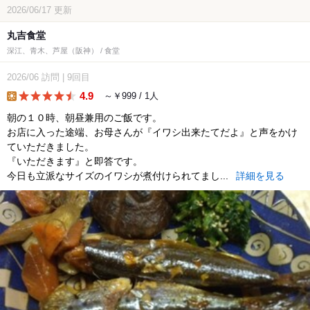
2026/06/17
更新
丸吉食堂
深江、青木、芦屋（阪神） / 食堂
2026/06
訪問
|
9回目
4.9
～￥999 / 1人
lunch
朝の１０時、朝昼兼用のご飯です。
お店に入った途端、お母さんが『イワシ出来たてだよ』と声をかけ
ていただきました。
『いただきます』と即答です。
今日も立派なサイズのイワシが煮付けられてまし...
詳細を見る