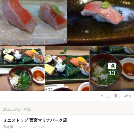
13
11
0
0
2026/06/17
更新
ミニストップ 西宮マリナパーク店
香櫨園 / コンビニ・スーパー