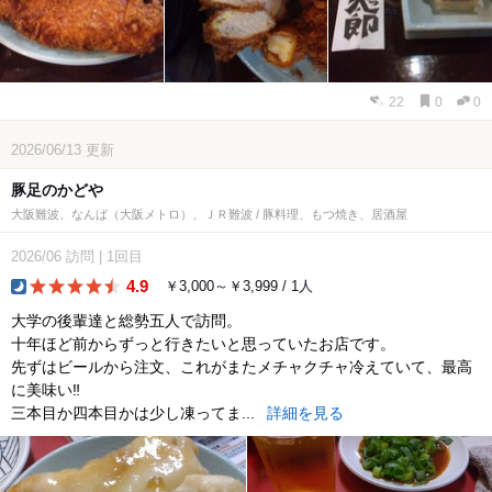
22
0
0
2026/06/13
更新
豚足のかどや
大阪難波、なんば（大阪メトロ）、ＪＲ難波 / 豚料理、もつ焼き、居酒屋
2026/06
訪問
|
1回目
4.9
￥3,000～￥3,999 / 1人
dinner
大学の後輩達と総勢五人で訪問。
十年ほど前からずっと行きたいと思っていたお店です。
先ずはビールから注文、これがまたメチャクチャ冷えていて、最高
に美味い‼️
三本目か四本目かは少し凍ってま...
詳細を見る