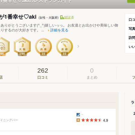
1番幸せ♡akiのレストランガイド
が1番幸せ♡aki
認証済
(女性・大阪府)
口
ありがとうございます(^_^)嬉しいっっ。 お友達とお出かけや美味しい御
写
りするのが大好きです。 ...
詳細を見る
訪
い
200
150
10
10
262
0
店
口コミ
まとめ
ラ
ダイニングバー
4.9