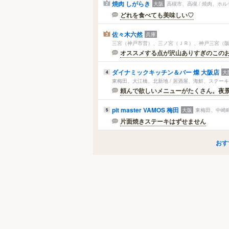
焼肉 しがらき
大阪
高槻市、高槻 / 焼肉、ホル
2
どれを食べても美味しい♡
佐々木六然
兵庫
3
三宮（神戸市営）、三ノ宮（ＪＲ）、神戸三宮（阪急
オススメする点が沢山ありすぎのこの
ダイナミックキッチン＆バー 燦 大阪店
大
4
東梅田、大江橋、北新地 / 居酒屋、海鮮、ステーキ
頼んで欲しいメニューがたくさん。夜
pit master VAMOS 梅田
大阪
東梅田、中崎町
5
片面焼きステーキはずせません
おす