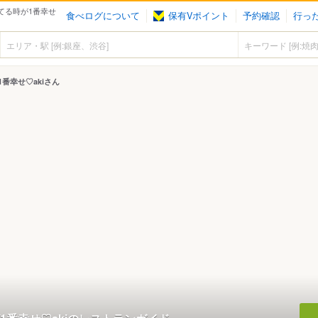
てる時が1番幸せ
食べログについて
保有Vポイント
予約確認
行っ
番幸せ♡akiさん