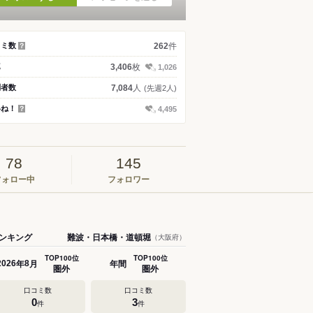
件
コミ数
262
？
枚
真
3,406
1,026
人
問者数
7,084
(先週2人)
いね！
4,495
？
78
145
フォロー中
フォロワー
ンキング
難波・日本橋・道頓堀
（大阪府）
TOP100位
TOP100位
年
月
年間
2026
8
圏外
圏外
口コミ数
口コミ数
0
3
件
件