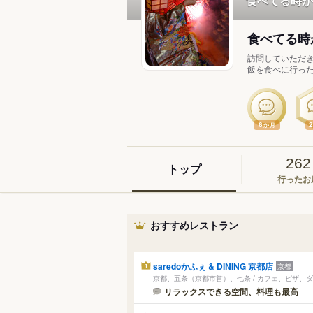
食べてる時が
食べてる時
訪問していただき
飯を食べに行った
6
か月
262
トップ
行ったお
おすすめレストラン
saredoかふぇ & DINING 京都店
京都
1
京都、五条（京都市営）、七条 / カフェ、ピザ、
リラックスできる空間、料理も最高