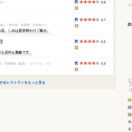
4.9
モン
※
4.7
訪
） / 焼き鳥、居酒屋、日本酒バー
お店。しめは是非卵かけご飯を。
4.5
阪
景も店内も素敵です。
4.5
、大阪梅田（阪急） / ビストロ、バル
すめレストランをもっと見る