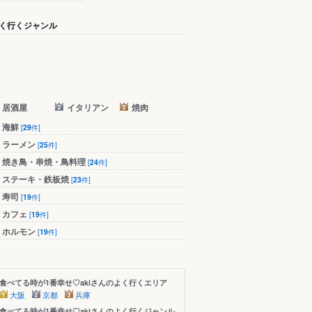
く行くジャンル
居酒屋
イタリアン
焼肉
海鮮
[
29
件]
ラーメン
[
25
件]
焼き鳥・串焼・鳥料理
[
24
件]
ステーキ・鉄板焼
[
23
件]
寿司
[
19
件]
カフェ
[
19
件]
ホルモン
[
19
件]
食べてる時が1番幸せ♡akiさんのよく行くエリア
大阪
京都
兵庫
食べてる時が1番幸せ♡akiさんのよく行くジャンル