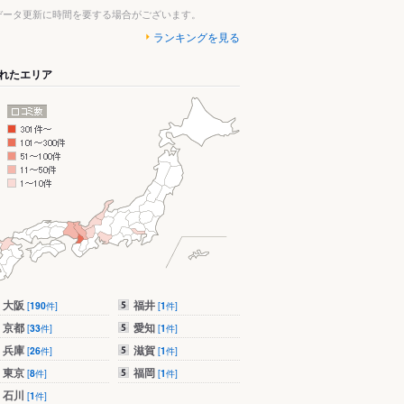
データ更新に時間を要する場合がございます。
ランキングを見る
れたエリア
大阪
福井
[
190
件]
[
1
件]
京都
愛知
[
33
件]
[
1
件]
兵庫
滋賀
[
26
件]
[
1
件]
東京
福岡
[
8
件]
[
1
件]
石川
[
1
件]