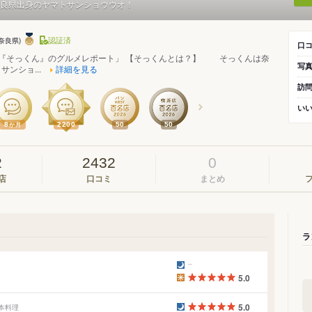
良県出身のヤマトサンショウウオ！
認証済
(奈良県)
口
9 with『そっくん』のグルメレポート」 【そっくんとは？】 そっくんは奈
写
ンショ...
詳細を見る
訪
い
8
2200
50
50
か月
2
2432
0
店
口コミ
まとめ
ラ
5.0
5.0
日本料理