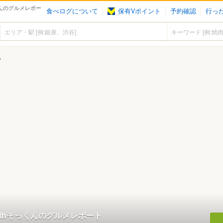
っくんのグルメレポー
食べログについて
保有Vポイント
予約確認
行っ
ん
9 withそっくんのグルメレポート