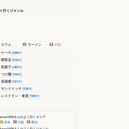
く行くジャンル
カフェ
ラーメン
パン
ケーキ
[
238
件]
喫茶店
[
218
件]
和菓子
[
192
件]
つけ麺
[
144
件]
居酒屋
[
121
件]
サンドイッチ
[
120
件]
レストラン・食堂
[
109
件]
kosa1009さんのよく行くエリア
奈良
大阪
愛知
kosa1009さんのよく行くジャンル