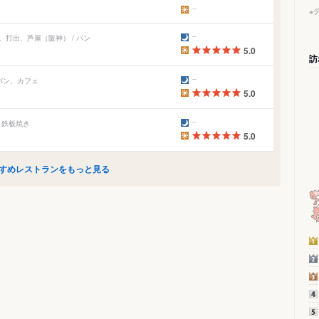
※
、打出、芦屋（阪神） / パン
5.0
訪
 パン、カフェ
5.0
、鉄板焼き
5.0
すめレストランをもっと見る