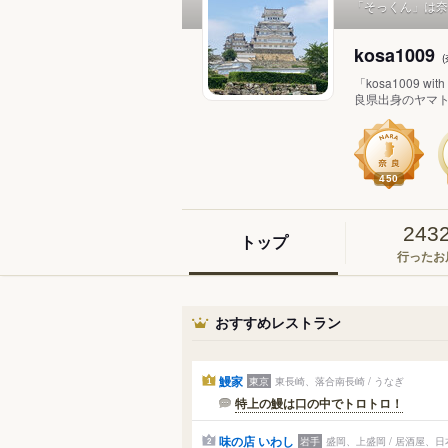
「そっくん」は奈
kosa1009
「kosa100
良県出身のヤマトサ
450
243
トップ
行ったお
おすすめレストラン
鰻家
東京
東長崎、落合南長崎 / うなぎ
1
特上の鰻は口の中でトロトロ！
味の店 いわし
岩手
盛岡、上盛岡 / 居酒屋、
2