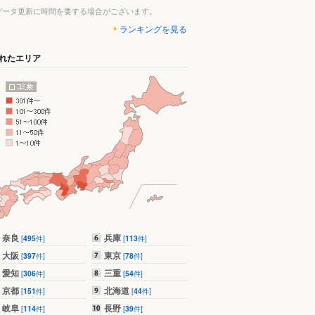
データ更新に時間を要する場合がございます。
ランキングを見る
れたエリア
奈良
兵庫
[
495
件]
[
113
件]
大阪
東京
[
397
件]
[
78
件]
愛知
三重
[
306
件]
[
54
件]
京都
北海道
[
151
件]
[
44
件]
岐阜
長野
[
114
件]
[
39
件]