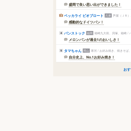
盛岡で良い思い出ができました！
ベッカライ ビオブロート
兵庫
芦屋（ＪＲ）
3
感動的なドイツパン！
パンストック
福岡
箱崎九大前、貝塚、箱崎 /
4
メロンパンが過去1のおいしさ！
タマちゃん
岡山
寒河 / お好み焼き、焼きそば
5
自分史上、No.1お好み焼き！
おす