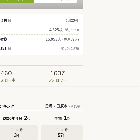
件
コミ数
2,432
？
枚
真
4,325
8,590
人
問者数
15,953
(先週89人)
いね！
242,879
？
460
1637
フォロー中
フォロワー
ンキング
天理・田原本
（奈良県）
2
1
年
月
年間
2026
8
位
位
口コミ数
口コミ数
3
57
件
件