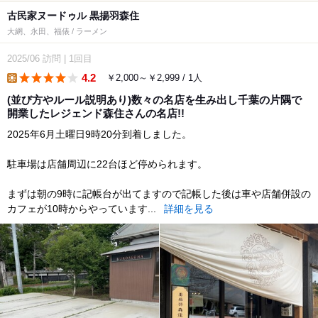
古民家ヌードゥル 黒揚羽森住
大網、永田、福俵 / ラーメン
2025/06
訪問
|
1回目
4.2
￥2,000～￥2,999 / 1人
lunch
(並び方やルール説明あり)数々の名店を生み出し千葉の片隅で
開業したレジェンド森住さんの名店!!
2025年6月土曜日9時20分到着しました。
駐車場は店舗周辺に22台ほど停められます。
まずは朝の9時に記帳台が出てますので記帳した後は車や店舗併設の
カフェが10時からやっています...
詳細を見る