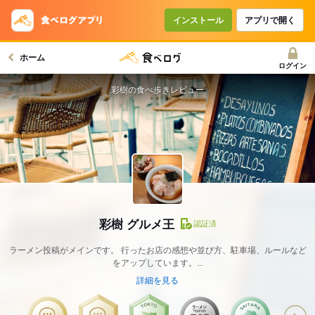
インストール
アプリで開く
ホーム
ログイン
彩樹の食べ歩きレビュー
彩樹 グルメ王
認証済
ラーメン投稿がメインです。 行ったお店の感想や並び方、駐車場、ルールなど
をアップしています。...
詳細を見る