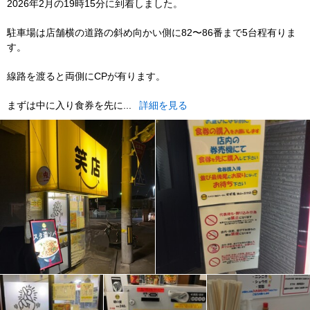
2026年2月の19時15分に到着しました。
駐車場は店舗横の道路の斜め向かい側に82〜86番まで5台程有りま
す。
線路を渡ると両側にCPが有ります。
まずは中に入り食券を先に...
詳細を見る