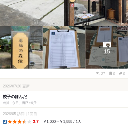
15
27
0
0
2026/07/20
更新
餃子のほんだ
武川、永田、明戸 / 餃子
2026/05
訪問
|
1回目
3.7
￥1,000～￥1,999 / 1人
dinner