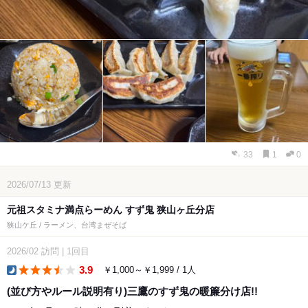
33
1
0
2026/07/13
更新
元祖スタミナ満点らーめん すず鬼 狭山ヶ丘分店
狭山ケ丘 / ラーメン、台湾まぜそば
2026/02
訪問
|
1回目
3.9
￥1,000～￥1,999 / 1人
dinner
(並び方やルール説明有り)三鷹のすず鬼の暖簾分け店!!