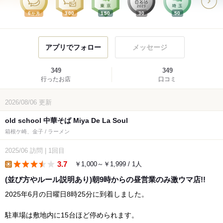
6
300
150
30
50
か月
アプリでフォロー
メッセージ
349
349
行ったお店
口コミ
2026/08/06
更新
old school 中華そば Miya De La Soul
箱根ケ崎、金子 / ラーメン
2025/06
訪問
|
1回目
3.7
￥1,000～￥1,999 / 1人
lunch
(並び方やルール説明あり)朝9時からの昼営業のみ激ウマ店!!
2025年6月の日曜日8時25分に到着しました。
駐車場は敷地内に15台ほど停められます。