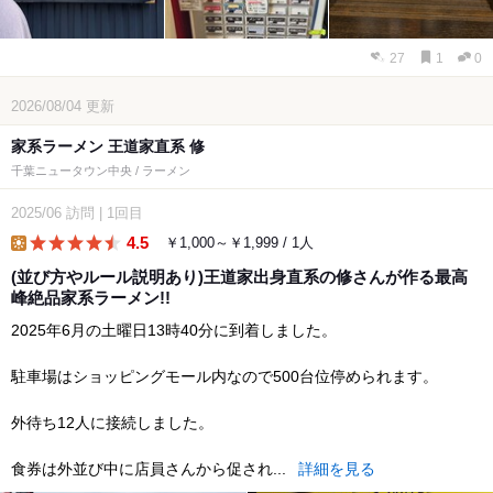
27
1
0
2026/08/04
更新
家系ラーメン 王道家直系 修
千葉ニュータウン中央 / ラーメン
2025/06
訪問
|
1回目
4.5
￥1,000～￥1,999 / 1人
lunch
(並び方やルール説明あり)王道家出身直系の修さんが作る最高
峰絶品家系ラーメン!!
2025年6月の土曜日13時40分に到着しました。
駐車場はショッピングモール内なので500台位停められます。
外待ち12人に接続しました。
食券は外並び中に店員さんから促され...
詳細を見る