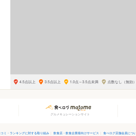
4.5点以上
3.5点以上
1.0点～3.5点未満
点数なし（無効
グルメキュレーションサイト
口コミ・ランキングに対する取り組み
|
飲食店・飲食企業様向けサービス
|
食べログ店舗会員につ