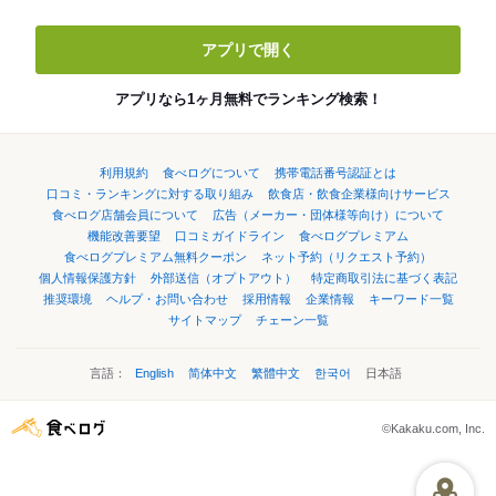
アプリで開く
アプリなら1ヶ月無料でランキング検索！
利用規約
食べログについて
携帯電話番号認証とは
口コミ・ランキングに対する取り組み
飲食店・飲食企業様向けサービス
食べログ店舗会員について
広告（メーカー・団体様等向け）について
機能改善要望
口コミガイドライン
食べログプレミアム
食べログプレミアム無料クーポン
ネット予約（リクエスト予約）
個人情報保護方針
外部送信（オプトアウト）
特定商取引法に基づく表記
推奨環境
ヘルプ・お問い合わせ
採用情報
企業情報
キーワード一覧
サイトマップ
チェーン一覧
言語：
English
简体中文
繁體中文
한국어
日本語
©Kakaku.com, Inc.