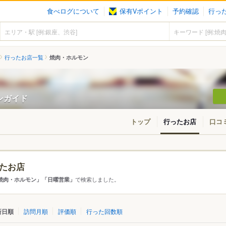
食べログについて
保有Vポイント
予約確認
行っ
行ったお店一覧
焼肉・ホルモン
ンガイド
トップ
行ったお店
口コ
たお店
・東北
北海道
青森
秋田
岩手
山形
宮城
福島
で検索しました。
焼肉・ホルモン」「日曜営業」
東京
神奈川
千葉
埼玉
群馬
栃木
茨城
新日順
訪問月順
評価順
行った回数順
愛知
三重
岐阜
静岡
山梨
長野
新潟
石川
福井
富