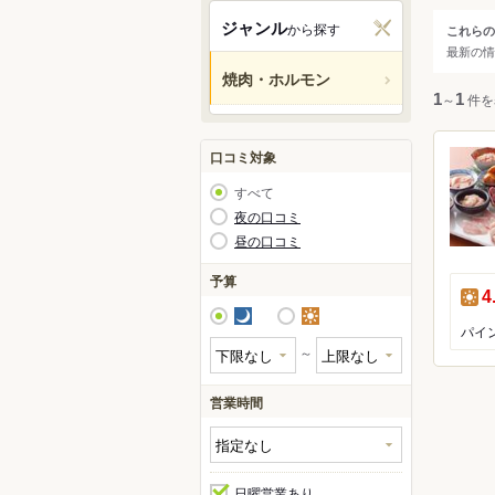
関西
ジャンル
から探す
これらの
ジャ
最新の情
中国・
焼肉・ホルモン
すべ
1
～
1
件を
九州・
アジア
焼肉
口コミ対象
ホル
すべて
ジン
北米
夜の口コミ
昼の口コミ
ハワイ
予算
昼
4
グアム
夜
昼
パイ
オセア
～
ヨーロ
営業時間
中南米
日曜営業あり