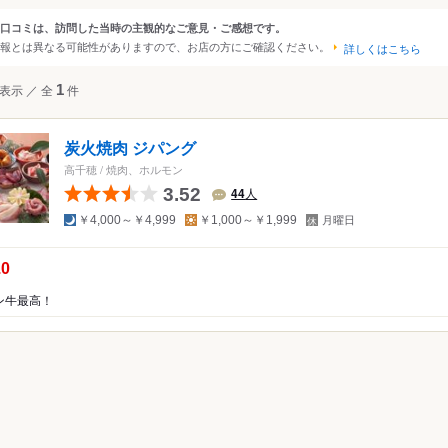
大阪
京都
兵庫
滋賀
奈良
和歌山
口コミは、訪問した当時の主観的なご意見・ご感想です。
ンルから探す
報とは異なる可能性がありますので、お店の方にご確認ください。
詳しくはこちら
四国
広島
岡山
山口
島根
鳥取
徳島
香川
愛媛
高知
て
レストラン
焼肉・ホルモン
表示
／
全
1
件
沖縄
福岡
佐賀
長崎
熊本
大分
宮崎
鹿児島
沖縄
中国
香港
マカオ
韓国
台湾
シンガポール
タイ
炭火焼肉 ジパング
インドネシア
ベトナム
マレーシア
フィリピン
スリランカ
モン
高千穂
/
焼肉、ホルモン
ギスカン
3.52
44
人
アメリカ
夜
昼
定
￥4,000～￥4,999
￥1,000～￥1,999
月曜日
休
ハワイ
日
の点数：
.0
グアム
ン牛最高！
ニア
オーストラリア
ッパ
イギリス
アイルランド
フランス
ドイツ
イタリア
スペイ
ポルトガル
スイス
オーストリア
オランダ
ベルギー
ルクセンブルグ
デンマーク
スウェーデン
メキシコ
ブラジル
ペルー