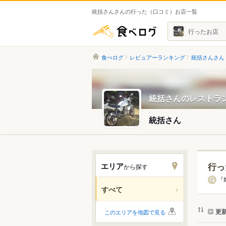
統括さんさんの行った（口コミ）お店一覧
食べログ
行ったお店
食べログ
レビュアーランキング
統括さんさん
統括さんのレストラ
統括さん
エリア
行っ
から探す
北海道
「
すべて
関東
更
このエリアを地図で見る
中部