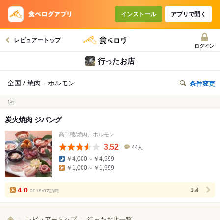
インストール
アプリで開く
レビュアートップ
ログイン
行ったお店
全国 / 焼肉・ホルモン
条件変更
1
件
炭火焼肉 ジパング
高千穂/焼肉、ホルモン
3.52
44人
口
￥4,000～￥4,999
コ
￥1,000～￥1,999
ミ
人
数
4.0
2018/07訪問
1回
レビュアートップ
行ったお店一覧