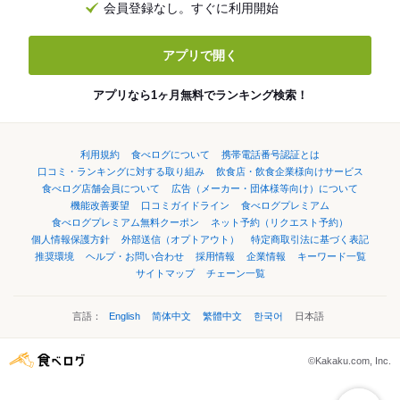
会員登録なし。すぐに利用開始
アプリで開く
アプリなら1ヶ月無料でランキング検索！
利用規約
食べログについて
携帯電話番号認証とは
口コミ・ランキングに対する取り組み
飲食店・飲食企業様向けサービス
食べログ店舗会員について
広告（メーカー・団体様等向け）について
機能改善要望
口コミガイドライン
食べログプレミアム
食べログプレミアム無料クーポン
ネット予約（リクエスト予約）
個人情報保護方針
外部送信（オプトアウト）
特定商取引法に基づく表記
推奨環境
ヘルプ・お問い合わせ
採用情報
企業情報
キーワード一覧
サイトマップ
チェーン一覧
言語：
English
简体中文
繁體中文
한국어
日本語
©Kakaku.com, Inc.