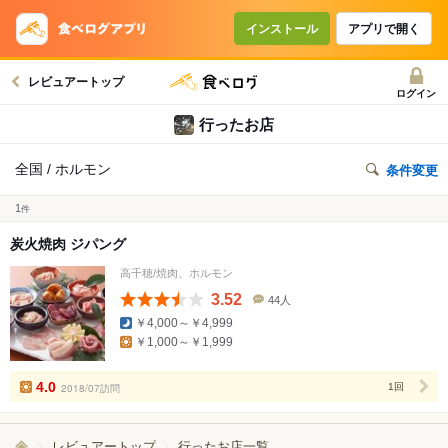
インストール
アプリで開く
レビュアートップ
ログイン
行ったお店
全国 / ホルモン
条件変更
1
件
炭火焼肉 ジパング
高千穂/焼肉、ホルモン
3.52
44人
口
￥4,000～￥4,999
コ
￥1,000～￥1,999
ミ
人
数
4.0
2018/07訪問
1回
レビュアートップ
行ったお店一覧