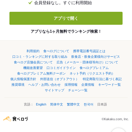
会員登録なし。すぐに利用開始
アプリで開く
アプリなら1ヶ月無料でランキング検索！
利用規約
食べログについて
携帯電話番号認証とは
口コミ・ランキングに対する取り組み
飲食店・飲食企業様向けサービス
食べログ店舗会員について
広告（メーカー・団体様等向け）について
機能改善要望
口コミガイドライン
食べログプレミアム
食べログプレミアム無料クーポン
ネット予約（リクエスト予約）
個人情報保護方針
外部送信（オプトアウト）
特定商取引法に基づく表記
推奨環境
ヘルプ・お問い合わせ
採用情報
企業情報
キーワード一覧
サイトマップ
チェーン一覧
言語：
English
简体中文
繁體中文
한국어
日本語
©Kakaku.com, Inc.