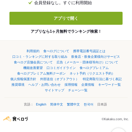
会員登録なし。すぐに利用開始
アプリで開く
アプリなら1ヶ月無料でランキング検索！
利用規約
食べログについて
携帯電話番号認証とは
口コミ・ランキングに対する取り組み
飲食店・飲食企業様向けサービス
食べログ店舗会員について
広告（メーカー・団体様等向け）について
機能改善要望
口コミガイドライン
食べログプレミアム
食べログプレミアム無料クーポン
ネット予約（リクエスト予約）
個人情報保護方針
外部送信（オプトアウト）
特定商取引法に基づく表記
推奨環境
ヘルプ・お問い合わせ
採用情報
企業情報
キーワード一覧
サイトマップ
チェーン一覧
言語：
English
简体中文
繁體中文
한국어
日本語
©Kakaku.com, Inc.