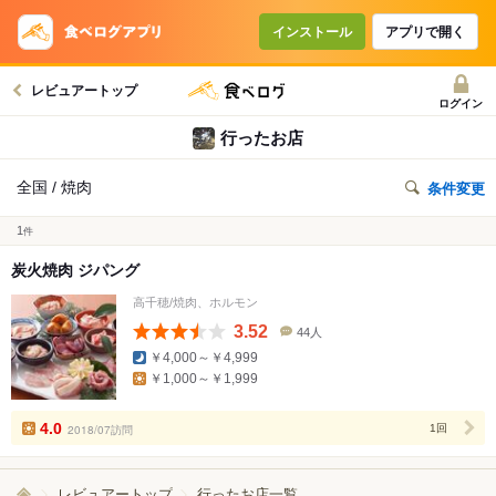
インストール
アプリで開く
レビュアートップ
ログイン
行ったお店
全国 / 焼肉
条件変更
1
件
炭火焼肉 ジパング
高千穂/焼肉、ホルモン
3.52
44人
口
￥4,000～￥4,999
コ
￥1,000～￥1,999
ミ
人
数
4.0
2018/07訪問
1回
レビュアートップ
行ったお店一覧