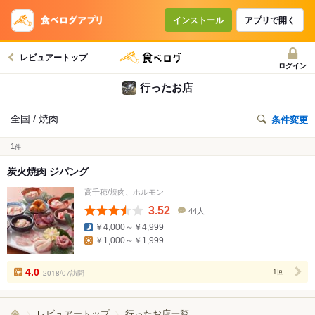
インストール
アプリで開く
レビュアートップ
ログイン
行ったお店
全国 / 焼肉
条件変更
1
件
炭火焼肉 ジパング
高千穂/焼肉、ホルモン
3.52
44人
口
￥4,000～￥4,999
コ
￥1,000～￥1,999
ミ
人
数
4.0
2018/07訪問
1回
レビュアートップ
行ったお店一覧