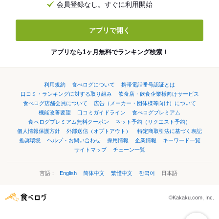
会員登録なし。すぐに利用開始
アプリで開く
アプリなら1ヶ月無料でランキング検索！
利用規約
食べログについて
携帯電話番号認証とは
口コミ・ランキングに対する取り組み
飲食店・飲食企業様向けサービス
食べログ店舗会員について
広告（メーカー・団体様等向け）について
機能改善要望
口コミガイドライン
食べログプレミアム
食べログプレミアム無料クーポン
ネット予約（リクエスト予約）
個人情報保護方針
外部送信（オプトアウト）
特定商取引法に基づく表記
推奨環境
ヘルプ・お問い合わせ
採用情報
企業情報
キーワード一覧
サイトマップ
チェーン一覧
言語：
English
简体中文
繁體中文
한국어
日本語
©Kakaku.com, Inc.