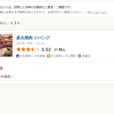
大阪
京都
兵庫
滋賀
奈良
和歌山
口コミは、訪問した当時の主観的なご意見・ご感想です。
ンルから探す
報とは異なる可能性がありますので、お店の方にご確認ください。
詳しくはこちら
四国
広島
岡山
山口
島根
鳥取
徳島
香川
愛媛
高知
て
レストラン
焼肉・ホルモン
表示
／
全
1
件
沖縄
福岡
佐賀
長崎
熊本
大分
宮崎
鹿児島
沖縄
中国
香港
マカオ
韓国
台湾
シンガポール
タイ
炭火焼肉 ジパング
インドネシア
ベトナム
マレーシア
フィリピン
スリランカ
モン
高千穂
/
焼肉、ホルモン
ギスカン
3.52
44
人
アメリカ
夜
昼
定
￥4,000～￥4,999
￥1,000～￥1,999
月曜日
休
ハワイ
日
の点数：
.0
グアム
ン牛最高！
ニア
オーストラリア
ッパ
イギリス
アイルランド
フランス
ドイツ
イタリア
スペイ
ポルトガル
スイス
オーストリア
オランダ
ベルギー
ルクセンブルグ
デンマーク
スウェーデン
メキシコ
ブラジル
ペルー