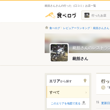
統括さんさんの行った（口コミ）お店一覧
食べログ
行ったお店
食べログ
レビュアーランキング
統括さんさん
統括さんのレストラ
統括さん
エリア
行っ
から探す
北海道
「
すべて
関東
更新日
このエリアを地図で見る
中部