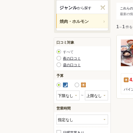
関西
ジャンル
から探す
これらの
ジャ
最新の情
中国・
焼肉・ホルモン
すべ
1
～
1
件を
九州・
アジア
焼肉
口コミ対象
ホル
すべて
ジン
北米
夜の口コミ
昼の口コミ
ハワイ
予算
昼
4
グアム
夜
昼
パイ
オセア
～
ヨーロ
営業時間
中南米
日曜営業あり