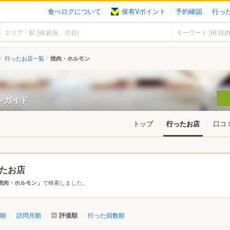
食べログについて
保有Vポイント
予約確認
行っ
行ったお店一覧
焼肉・ホルモン
ンガイド
トップ
行ったお店
口コ
たお店
・東北
北海道
青森
秋田
岩手
山形
宮城
福島
で検索しました。
焼肉・ホルモン」
東京
神奈川
千葉
埼玉
群馬
栃木
茨城
評価順
順
訪問月順
行った回数順
愛知
三重
岐阜
静岡
山梨
長野
新潟
石川
福井
富