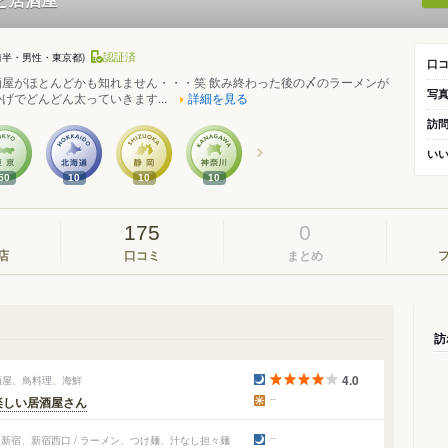
認証済
代前半・男性・東京都)
口
酒屋がほとんどかも知れません・・・笑 飲み終わった後の〆のラーメンが
写
げでどんどん太っていきます...
詳細を見る
訪
い
50
10
10
10
175
0
店
口コミ
まとめ
訪
4.0
酒屋、鳥料理、海鮮
楽しい居酒屋さん
新宿、新宿西口 / ラーメン、つけ麺、汁なし担々麺