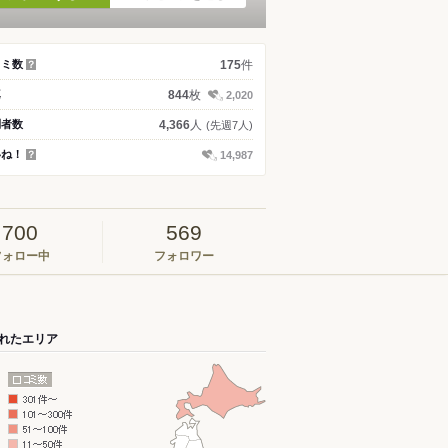
件
コミ数
175
？
枚
真
844
2,020
人
問者数
4,366
(先週7人)
いね！
14,987
？
700
569
フォロー中
フォロワー
れたエリア