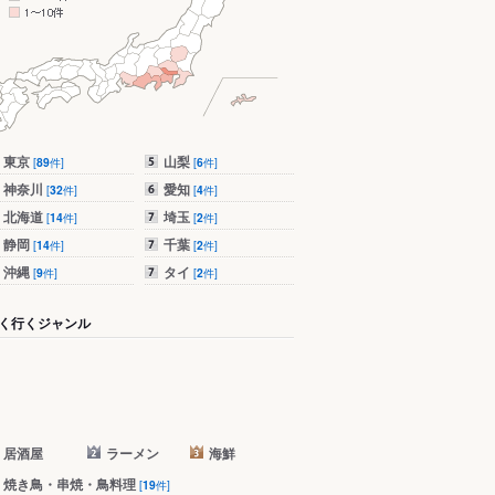
東京
山梨
[
89
件]
[
6
件]
神奈川
愛知
[
32
件]
[
4
件]
北海道
埼玉
[
14
件]
[
2
件]
静岡
千葉
[
14
件]
[
2
件]
沖縄
タイ
[
9
件]
[
2
件]
く行くジャンル
居酒屋
ラーメン
海鮮
焼き鳥・串焼・鳥料理
[
19
件]