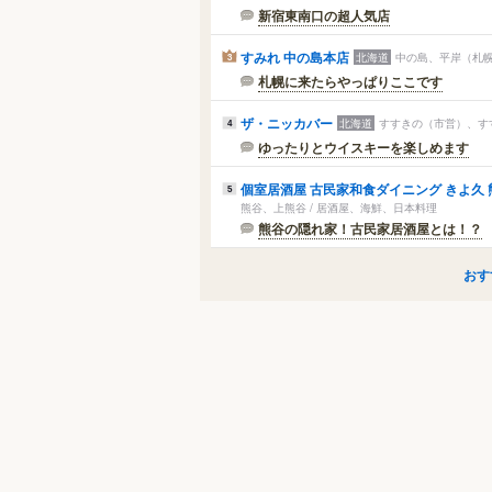
新宿東南口の超人気店
すみれ 中の島本店
北海道
中の島、平岸（札幌
3
札幌に来たらやっぱりここです
ザ・ニッカバー
北海道
すすきの（市営）、すす
4
ゆったりとウイスキーを楽しめます
個室居酒屋 古民家和食ダイニング きよ久
5
熊谷、上熊谷 / 居酒屋、海鮮、日本料理
熊谷の隠れ家！古民家居酒屋とは！？
おす