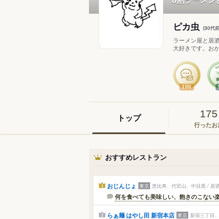
ピカ虫
(30
ラーメン屋と居
大好きです。おか
100
175
トップ
行ったお
おすすめレストラン
おじんじょ
東京
恵比寿、代官山、中目黒 / 居
1
何を食べても美味しい、飽きのこない
らぁ麺 はやし田 新宿本店
東京
新宿三丁目、
2