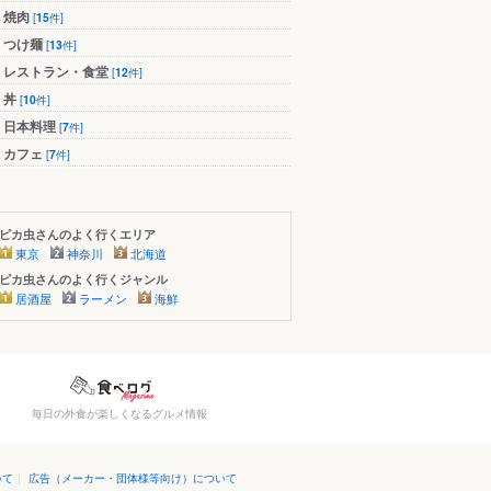
焼肉
[
15
件]
つけ麺
[
13
件]
レストラン・食堂
[
12
件]
丼
[
10
件]
日本料理
[
7
件]
カフェ
[
7
件]
ピカ虫さんのよく行くエリア
東京
神奈川
北海道
ピカ虫さんのよく行くジャンル
居酒屋
ラーメン
海鮮
毎日の外食が楽しくなるグルメ情報
いて
|
広告（メーカー・団体様等向け）について