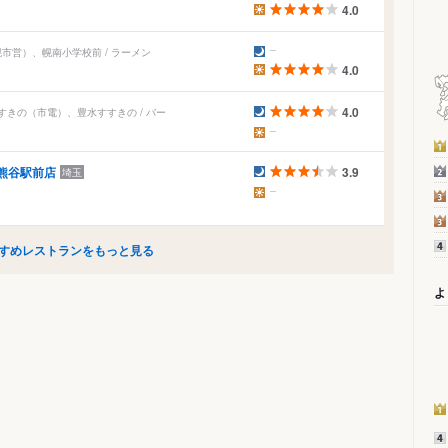
4.0
市営）、幌南小学校前 / ラーメン
4.0
4.0
きの（市電）、豊水すすきの / バー
 熊谷駅前店
3.9
埼玉
すめレストランをもっと見る
よ