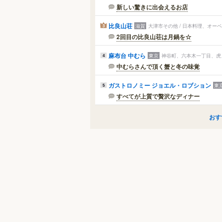
新しい驚きに出会えるお店
比良山荘
滋賀
大津市その他 / 日本料理、オー
3
2回目の比良山荘は月鍋を☆
麻布台 中むら
東京
神谷町、六本木一丁目、虎ノ
4
中むらさんで頂く蟹と冬の味覚
ガストロノミー ジョエル・ロブション
東
5
すべてが上質で贅沢なディナー
おす