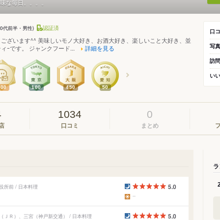
味な毎日。。。。
認証済
50代前半・男性)
口
ございます^^ 美味しいモノ大好き、お酒大好き、楽しいこと大好き、並
写
ｰです。 ジャンクフード...
詳細を見る
訪
い
900
100
450
50
4
1034
0
店
口コミ
まとめ
ラ
5.0
所前 / 日本料理
5.0
ＪＲ）、三宮（神戸新交通） / 日本料理