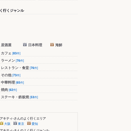
く行くジャンル
居酒屋
日本料理
海鮮
カフェ
[
83
件]
ラーメン
[
76
件]
レストラン・食堂
[
76
件]
その他
[
73
件]
中華料理
[
65
件]
焼肉
[
62
件]
ステーキ・鉄板焼
[
53
件]
アキティ-さんのよく行くエリア
大阪
東京
愛知
アキティ-さんのよく行くジャンル