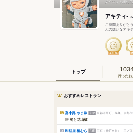
ダイエット諦め気
アキティ-
(
ご訪問ありがとう
ぶの嫌いなアキティ
8
か月
103
トップ
行ったお
おすすめレストラン
富小路 やま岸
京都
京都河原町、烏丸、京都市役
1
筍と花山椒
料理屋 植むら
兵庫
三宮（神戸市営）、三ノ宮（
2