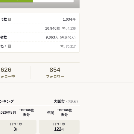
件
コミ数
1,034
？
枚
真
10,940
4,138
人
問者数
9,063
(先週40人)
いね！
70,217
？
626
854
フォロー中
フォロワー
ンキング
大阪市
（大阪府）
TOP100位
TOP100位
年
月
年間
2026
8
圏外
圏外
口コミ数
口コミ数
3
122
件
件