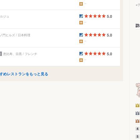
※
5.0
ベルジュ
訪
5.0
門ヒルズ / 日本料理
5.0
京
恵比寿、目黒 / フレンチ
すめレストランをもっと見る