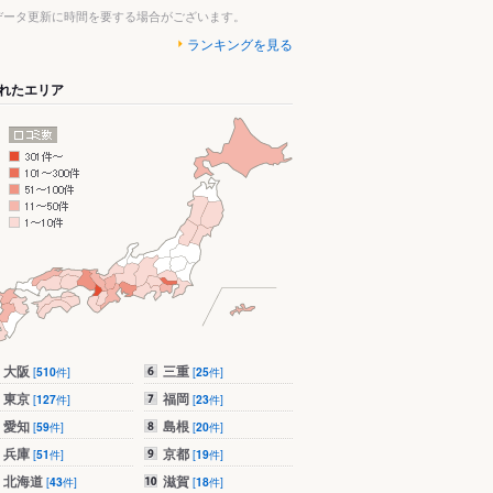
データ更新に時間を要する場合がございます。
ランキングを見る
れたエリア
大阪
三重
[
510
件]
[
25
件]
東京
福岡
[
127
件]
[
23
件]
愛知
島根
[
59
件]
[
20
件]
兵庫
京都
[
51
件]
[
19
件]
北海道
滋賀
[
43
件]
[
18
件]