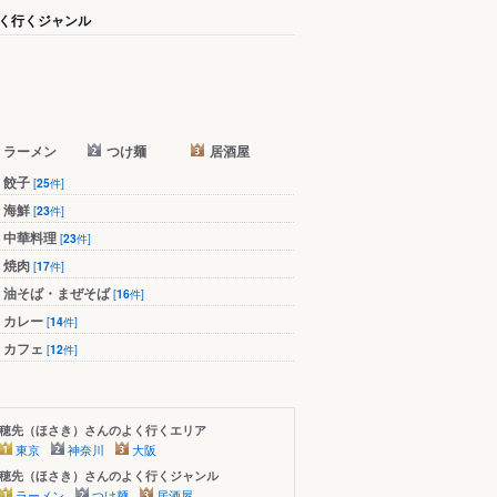
く行くジャンル
ラーメン
つけ麺
居酒屋
餃子
[
25
件]
海鮮
[
23
件]
中華料理
[
23
件]
焼肉
[
17
件]
油そば・まぜそば
[
16
件]
カレー
[
14
件]
カフェ
[
12
件]
穂先（ほさき）さんのよく行くエリア
東京
神奈川
大阪
穂先（ほさき）さんのよく行くジャンル
ラーメン
つけ麺
居酒屋