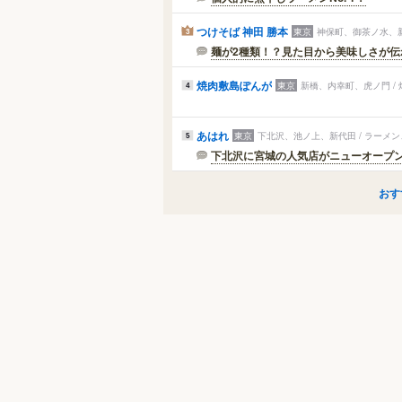
つけそば 神田 勝本
東京
神保町、御茶ノ水、新
3
麺が2種類！？見た目から美味しさが伝
焼肉敷島ぽんが
東京
新橋、内幸町、虎ノ門 /
4
あはれ
東京
下北沢、池ノ上、新代田 / ラーメ
5
下北沢に宮城の人気店がニューオープ
おす