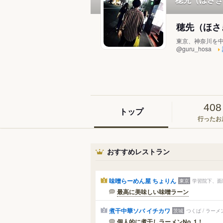
穂先（ほさ
東京、神奈川を中心
@guru_hosa
408
トップ
行ったお
おすすめレストラン
味噌らーめん屋 ちょりん
東京
学習院下、面
1
最高に美味しい味噌ラーン
煮干中華ソバ イチカワ
茨城
つくば / ラーメ
2
個人的に煮干しラーメンNo. 1！