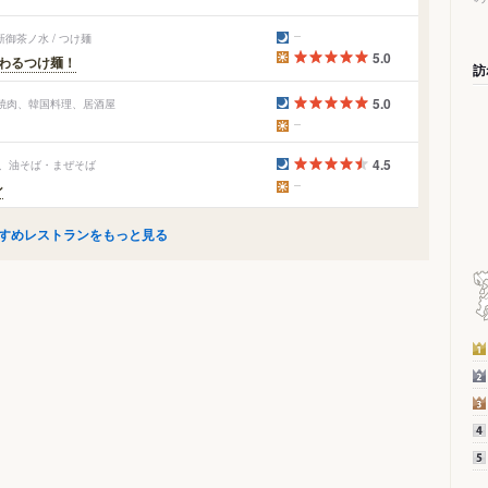
御茶ノ水 / つけ麺
5.0
わるつけ麺！
訪
5.0
 焼肉、韓国料理、居酒屋
4.5
ン、油そば・まぜそば
ン
すめレストランをもっと見る