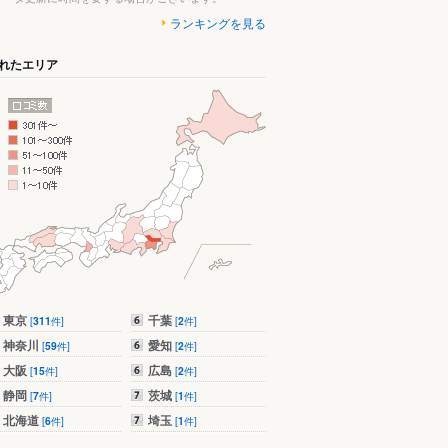
ランキングを見る
れたエリア
東京
千葉
[
311
件]
[
2
件]
神奈川
愛知
[
59
件]
[
2
件]
大阪
広島
[
15
件]
[
2
件]
静岡
茨城
[
7
件]
[
1
件]
北海道
埼玉
[
6
件]
[
1
件]