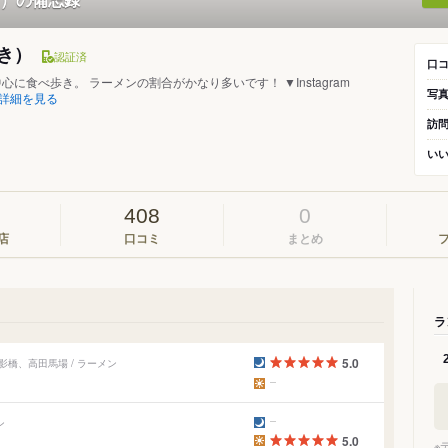
き）
認証済
口
に食べ歩き。 ラーメンの割合がかなり多いです！ ▼Instagram
写
詳細を見る
訪
い
408
0
店
口コミ
まとめ
ラ
5.0
影橋、高田馬場 / ラーメン
ン
5.0
※