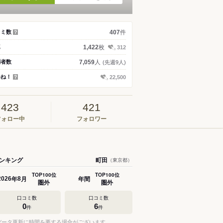
件
コミ数
407
？
枚
真
1,422
312
人
問者数
7,059
(先週9人)
いね！
22,500
？
423
421
フォロー中
フォロワー
ンキング
町田
（東京都）
TOP100位
TOP100位
年
月
年間
2026
8
圏外
圏外
口コミ数
口コミ数
0
6
件
件
データ更新に時間を要する場合がございます。