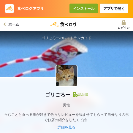
インストール
アプリで開く
ホーム
ログイン
ゴリごろーのレストランガイド
ゴリごろー
認証済
男性
呑むことと食べる事が好きで色々なレビューを読ませてもらって自分なりの形
でお店の紹介をしたくて始...
詳細を見る