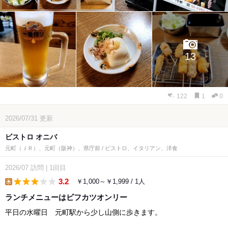
13
122
1
0
2026/07/31
更新
ビストロ オニバ
元町（ＪＲ）、元町（阪神）、県庁前 / ビストロ、イタリアン、洋食
2026/07
訪問
|
1回目
3.2
￥1,000～￥1,999 / 1人
lunch
ランチメニューはビフカツオンリー
平日の水曜日 元町駅から少し山側に歩きます。