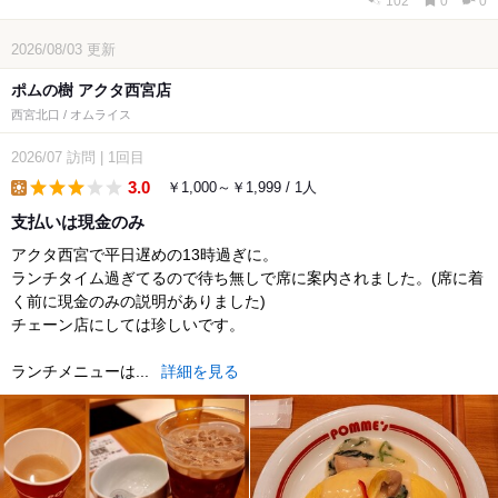
102
0
0
2026/08/03
更新
ポムの樹 アクタ西宮店
西宮北口 / オムライス
2026/07
訪問
|
1回目
3.0
￥1,000～￥1,999 / 1人
lunch
支払いは現金のみ
アクタ西宮で平日遅めの13時過ぎに。
ランチタイム過ぎてるので待ち無しで席に案内されました。(席に着
く前に現金のみの説明がありました)
チェーン店にしては珍しいです。
ランチメニューは...
詳細を見る