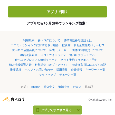
アプリで開く
アプリなら1ヶ月無料でランキング検索！
利用規約
食べログについて
携帯電話番号認証とは
口コミ・ランキングに対する取り組み
飲食店・飲食企業様向けサービス
食べログ店舗会員について
広告（メーカー・団体様等向け）について
機能改善要望
口コミガイドライン
食べログプレミアム
食べログプレミアム無料クーポン
ネット予約（リクエスト予約）
個人情報保護方針
外部送信（オプトアウト）
特定商取引法に基づく表記
推奨環境
ヘルプ・お問い合わせ
採用情報
企業情報
キーワード一覧
サイトマップ
チェーン一覧
言語：
English
简体中文
繁體中文
한국어
日本語
©Kakaku.com, Inc.
アプリでサクサク見る