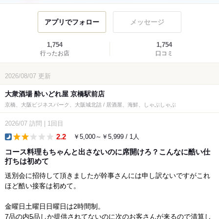
アプリでフォロー
メッセージ
1,754
1,754
行ったお店
口コミ
2026/08/07
更新
大衆酒場 酔いどれ屋 京橋駅前店
京橋、大阪ビジネスパーク、大阪城北詰 / 居酒屋、海鮮、しゃぶしゃぶ
2026/07
訪問
|
1回目
2.2
￥5,000～￥5,999 / 1人
dinner
コース料理もちゃんと出さないのに席開けろ？こんなに酷い仕
打ちは初めて
送別会に招待して頂きましたが幹事さんには申し訳ないですがこれ
ほど酷い接客は初めて。
金曜日土曜日日曜日は2時間制。
7品の内5品しか提供されてないのに次のお客さんが来るので清算し