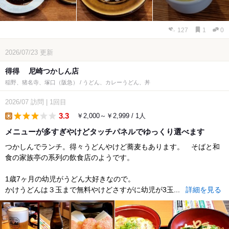
127
1
0
2026/07/23
更新
得得 尼崎つかしん店
稲野、猪名寺、塚口（阪急） / うどん、カレーうどん、丼
2026/07
訪問
|
1回目
3.3
￥2,000～￥2,999 / 1人
lunch
メニューが多すぎやけどタッチパネルでゆっくり選べます
つかしんでランチ。得々うどんやけど蕎麦もあります。 そばと和
食の家族亭の系列の飲食店のようです。
1歳7ヶ月の幼児がうどん大好きなので。
かけうどんは３玉まで無料やけどさすがに幼児が3玉...
詳細を見る