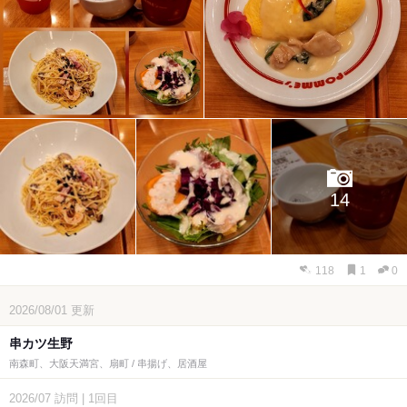
14
118
1
0
2026/08/01
更新
串カツ生野
南森町、大阪天満宮、扇町 / 串揚げ、居酒屋
2026/07
訪問
|
1回目