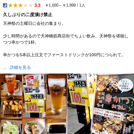
3.3
￥1,000～￥1,999 / 1人
dinner
久しぶりの二度漬け禁止
天神祭の土曜日に会社の集まり。
少し時間があるので天神橋筋商店街でちょい飲み。天神祭を堪能し
つつ串かつで1杯。
串かつを5本以上注文でファーストドリンクが100円につられて。
...
詳細を見る