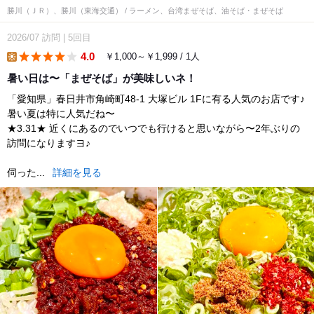
勝川（ＪＲ）、勝川（東海交通） / ラーメン、台湾まぜそば、油そば・まぜそば
2026/07
訪問
|
5回目
4.0
￥1,000～￥1,999 / 1人
lunch
暑い日は〜「まぜそば」が美味しいネ！
「愛知県」春日井市角崎町48-1 大塚ビル 1Fに有る人気のお店です♪
暑い夏は特に人気だね〜
★3.31★ 近くにあるのでいつでも行けると思いながら〜2年ぶりの
訪問になりますヨ♪
伺った...
詳細を見る