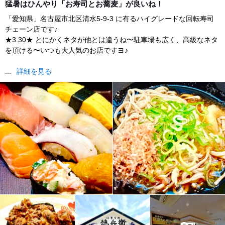
猛暑はひんやり「お寿司とお蕎麦」が良いね！
「愛知県」名古屋市北区清水5-9-3 に有るハイグレードな回転寿司
チェーン店です♪
★3.30★ とにかくネタが他とは違うね〜駐車場も広く、高級なネタ
を頂ける〜いつも大人気のお店ですヨ♪
...
詳細を見る