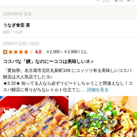
1021
46
1
2026/08/03
更新
うなぎ食堂 喜
比良 / うなぎ
2026/07
訪問
|
1回目
4.0
￥2,000～￥2,999 / 1人
lunch
コスパな「鰻」なのに〜ココは美味しいネ♬
「愛知県」名古屋市北区丸新町109 にコッソリ有る美味しいコスパ
鰻店は大人気店でしたヨ♪
★3.32★ 知ってる人なら必ずリピートしちゃうこと間違えなし！コ
スパ鰻店に有りがちなレトルト仕立てじ...
詳細を見る