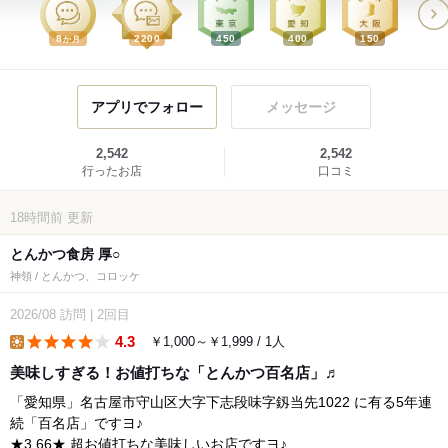
8
2200
450
400
150
か月
アプリでフォロー
メッセージ
2,542
2,542
行ったお店
口コミ
18時間前
更新
とんかつ食房 厚○
神領 / とんかつ、コロッケ
2026/08
訪問
|
2回目
4.3
￥1,000～￥1,999 / 1人
lunch
美味しすぎる！お値打ちな「とんかつ百名店」♬
「愛知県」名古屋市守山区大字下志段味字釼当先1022 に有る5年連
続「百名店」ですヨ♪
★3.66★ 超お値打ちな美味しいお店ですヨ♪