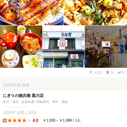
32
1272
74
0
2026/07/30
更新
にぎりの徳兵衛 黒川店
黒川、清水、志賀本通 / 回転寿司、寿司、海鮮
2026/07
訪問
|
3回目
4.0
￥1,000～￥1,999 / 1人
lunch