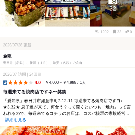
32
1202
33
0
2026/07/28
更新
金龍
春日井（名鉄）、勝川（ＪＲ）、味美（名鉄） / 焼肉
2026/07
訪問
|
24回目
4.0
￥4,000～￥4,999 / 1人
dinner
毎週来てる焼肉店ですネ〜笑笑
「愛知県」春日井市如意申町7-12-11 毎週来てる焼肉店ですヨ♪
★3.32★ 息子達が来て、何食う？って聞くといつも「焼肉」って言
われるので、毎週来てるコチラのお店は、コスパ抜群の家族経営...
詳細を見る