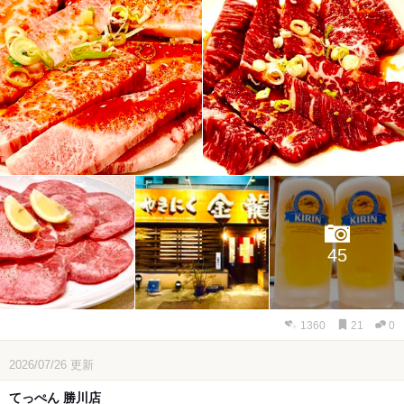
45
1360
21
0
2026/07/26
更新
てっぺん 勝川店