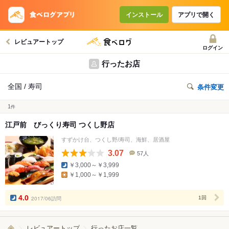
インストール
アプリで開く
レビュアートップ
ログイン
行ったお店
全国 / 寿司
条件変更
1
件
江戸前 びっくり寿司 つくし野店
すずかけ台、つくし野/寿司、海鮮、居酒屋
3.07
57人
口
￥3,000～￥3,999
コ
￥1,000～￥1,999
ミ
人
数
4.0
2017/06訪問
1回
レビュアートップ
行ったお店一覧