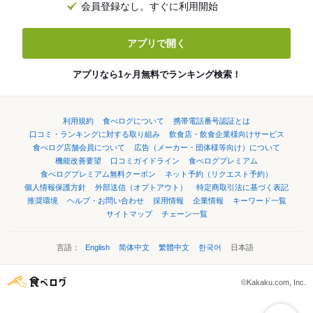
会員登録なし。すぐに利用開始
アプリで開く
アプリなら1ヶ月無料でランキング検索！
利用規約
食べログについて
携帯電話番号認証とは
口コミ・ランキングに対する取り組み
飲食店・飲食企業様向けサービス
食べログ店舗会員について
広告（メーカー・団体様等向け）について
機能改善要望
口コミガイドライン
食べログプレミアム
食べログプレミアム無料クーポン
ネット予約（リクエスト予約）
個人情報保護方針
外部送信（オプトアウト）
特定商取引法に基づく表記
推奨環境
ヘルプ・お問い合わせ
採用情報
企業情報
キーワード一覧
サイトマップ
チェーン一覧
言語：
English
简体中文
繁體中文
한국어
日本語
©Kakaku.com, Inc.