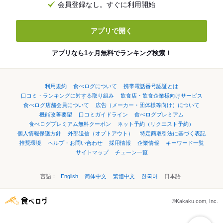
会員登録なし。すぐに利用開始
アプリで開く
アプリなら1ヶ月無料でランキング検索！
利用規約
食べログについて
携帯電話番号認証とは
口コミ・ランキングに対する取り組み
飲食店・飲食企業様向けサービス
食べログ店舗会員について
広告（メーカー・団体様等向け）について
機能改善要望
口コミガイドライン
食べログプレミアム
食べログプレミアム無料クーポン
ネット予約（リクエスト予約）
個人情報保護方針
外部送信（オプトアウト）
特定商取引法に基づく表記
推奨環境
ヘルプ・お問い合わせ
採用情報
企業情報
キーワード一覧
サイトマップ
チェーン一覧
言語：
English
简体中文
繁體中文
한국어
日本語
©Kakaku.com, Inc.