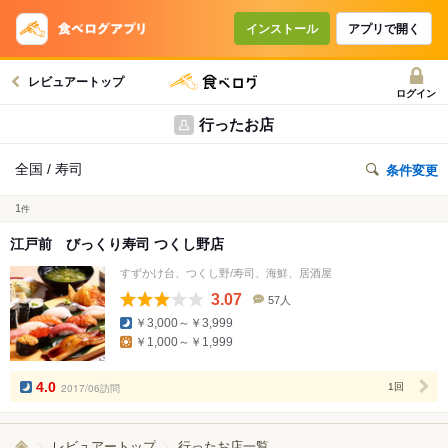
インストール
アプリで開く
レビュアートップ
ログイン
行ったお店
全国 / 寿司
条件変更
1
件
江戸前 びっくり寿司 つくし野店
すずかけ台、つくし野/寿司、海鮮、居酒屋
3.07
57人
口
￥3,000～￥3,999
コ
￥1,000～￥1,999
ミ
人
数
4.0
2017/06訪問
1回
レビュアートップ
行ったお店一覧