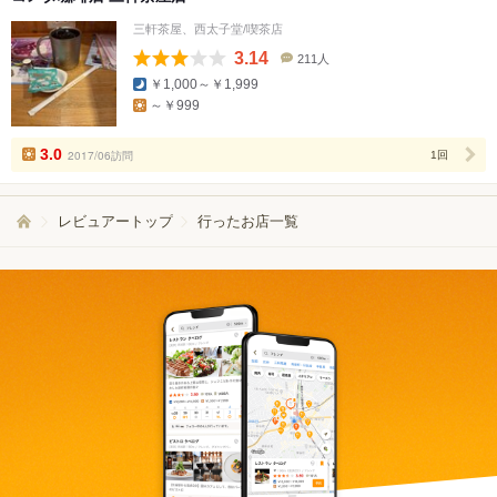
三軒茶屋、西太子堂/喫茶店
3.14
211人
口
￥1,000～￥1,999
コ
～￥999
ミ
人
数
3.0
2017/06訪問
1回
レビュアートップ
行ったお店一覧