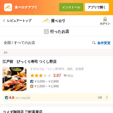
インストール
アプリで開く
レビュアートップ
ログイン
行ったお店
全国 / すべてのお店
条件変更
2
件
江戸前 びっくり寿司 つくし野店
すずかけ台、つくし野/寿司、海鮮、居酒屋
3.07
57人
口
￥3,000～￥3,999
コ
￥1,000～￥1,999
ミ
人
数
4.0
2017/06訪問
1回
コメダ珈琲店 三軒茶屋店