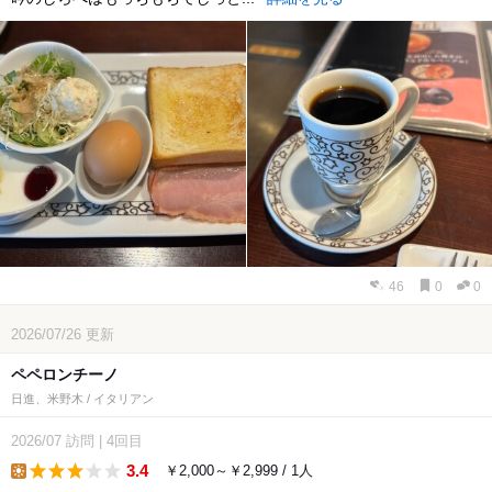
46
0
0
2026/07/26
更新
ペペロンチーノ
日進、米野木 / イタリアン
2026/07
訪問
|
4回目
3.4
￥2,000～￥2,999 / 1人
lunch