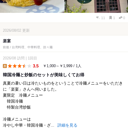
11
1
0
2026/08/02
更新
楽宴
前後 / 台湾料理、中華料理、担々麺
2026/08
訪問
|
1回目
3.5
￥1,000～￥1,999 / 1人
lunch
韓国冷麺と炒飯のセットが美味しくてお得
真夏の暑い日は冷たいものをということで冷麺メニューをいただき
に「楽宴」さんへ伺いました。
夏限定 冷麺メニュー
韓国冷麺
特製台湾炒飯
冷麺メニューは
冷やし中華・韓国冷麺・ざ...
詳細を見る