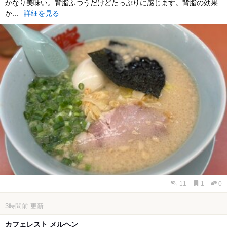
かなり美味い。背脂ふつうだけどたっぷりに感じます。背脂の効果
か...
詳細を見る
11
1
0
3時間前
更新
カフェレスト メルヘン