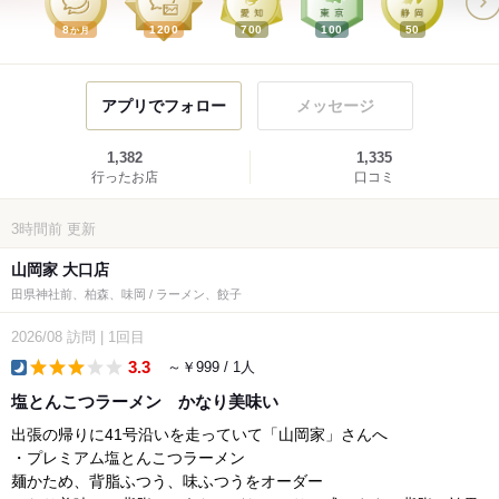
8
1200
700
100
50
か月
アプリでフォロー
メッセージ
1,382
1,335
行ったお店
口コミ
3時間前
更新
山岡家 大口店
田県神社前、柏森、味岡 / ラーメン、餃子
2026/08
訪問
|
1回目
3.3
～￥999 / 1人
dinner
塩とんこつラーメン かなり美味い
出張の帰りに41号沿いを走っていて「山岡家」さんへ
・プレミアム塩とんこつラーメン
麺かため、背脂ふつう、味ふつうをオーダー