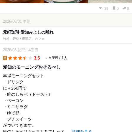
39
0
0
2026/08/01
更新
元町珈琲 愛知みよしの離れ
竹村、若林 / 喫茶店、カフェ
2026/08
訪問
|
4回目
3.5
～￥999 / 1人
lunch
愛知のモーニングおそるべし
早得モーニングセット
・ドリンク
に＋260円で
・吟のしらべ（トースト）
・ベーコン
・ミニサラダ
・ゆで卵
・プチスイーツ
がついてきます。
吟のしらべはもっちもちでしっと...
詳細を見る