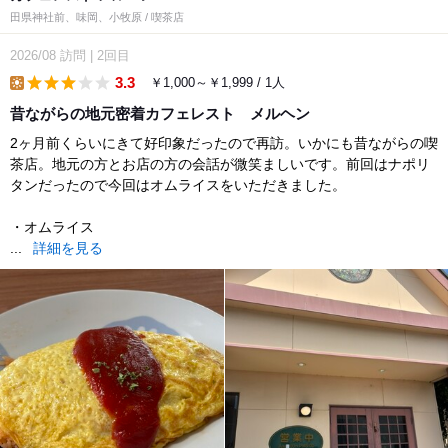
田県神社前、味岡、小牧原 / 喫茶店
2026/08
訪問
|
2回目
3.3
￥1,000～￥1,999 / 1人
lunch
昔ながらの地元密着カフェレスト メルヘン
2ヶ月前くらいにきて好印象だったので再訪。いかにも昔ながらの喫
茶店。地元の方とお店の方の会話が微笑ましいです。前回はナポリ
タンだったので今回はオムライスをいただきました。
・オムライス
...
詳細を見る