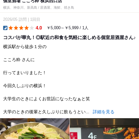
個室酒場 こころ粋 横浜西口店
横浜、神奈川、新高島 / 居酒屋、海鮮、焼き鳥
2026/05
訪問
|
1回目
4.0
￥5,000～￥5,999 / 1人
dinner
コスパが華丸！◎駅近の和食を気軽に楽しめる個室居酒屋さん♪
横浜駅から徒歩１分の
こころ粋 さんに
行ってまいりました！
今回久しぶりの横浜！
大学生のときによくお世話になったなぁと笑
大学のときの後輩と久しぶりに飲もうとい...
詳細を見る