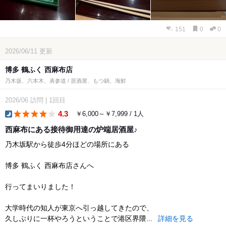
151
0
0
2026/06/11
更新
博多 鶴ふく 西麻布店
乃木坂、六本木、表参道 / 居酒屋、もつ鍋、海鮮
2026/06
訪問
|
1回目
4.3
￥6,000～￥7,999 / 1人
dinner
西麻布にある接待御用達の炉端居酒屋♪
乃木坂駅から徒歩4分ほどの場所にある
博多 鶴ふく 西麻布店さんへ
行ってまいりました！
大学時代の知人が東京へ引っ越してきたので、
久しぶりに一杯やろうということで港区界隈...
詳細を見る