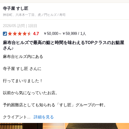
寺子屋 すし匠
神谷町、六本木一丁目、虎ノ門ヒルズ / 寿司
2026/05
訪問
|
1回目
4.7
￥50,000～￥59,999 / 1人
dinner
麻布台ヒルズで最高の鮨と時間を味わえるTOPクラスのお鮨屋
さん♪
麻布台ヒルズ内にある
寺子屋 すし匠 さんに
行ってまいりました！
以前から気になっていたお店。
予約困難店としても知られる「すし匠」グループの一軒。
クライアント...
詳細を見る