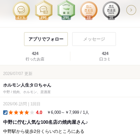
6
400
350
10
10
か月
アプリでフォロー
メッセージ
424
424
行ったお店
口コミ
2026/07/07
更新
ホルモン人生タロちゃん
中野 / 焼肉、ホルモン、居酒屋
2026/06
訪問
|
1回目
4.0
￥6,000～￥7,999 / 1人
dinner
中野に佇む人気な100名店の焼肉屋さん♪
中野駅から徒歩2分くらいのところにある