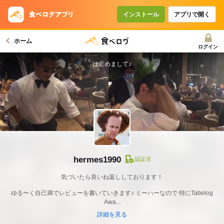
インストール
アプリで開く
ホーム
ログイン
はじめまして♪
hermes1990
認証済
気づいたら良いね返ししております！
ゆる〜く自己満でレビューを書いていきます♪ ミーハーなので 特にTabelog
Awa...
詳細を見る