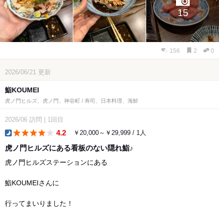
15
156
2
0
2026/06/21
更新
鮨KOUMEI
虎ノ門ヒルズ、虎ノ門、神谷町 / 寿司、日本料理、海鮮
2026/06
訪問
|
1回目
4.2
￥20,000～￥29,999 / 1人
dinner
虎ノ門ヒルズにある看板のない隠れ鮨♪
虎ノ門ヒルズステーションにある
鮨KOUMEIさんに
行ってまいりました！