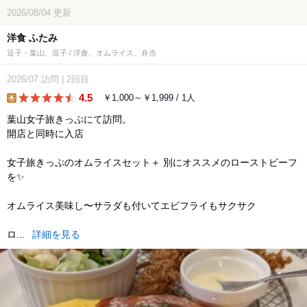
2026/08/04
更新
洋食 ふたみ
逗子・葉山、逗子 / 洋食、オムライス、弁当
2026/07
訪問
|
2回目
4.5
￥1,000～￥1,999 / 1人
lunch
葉山女子旅きっぷにて訪問。
開店と同時に入店︎
女子旅きっぷのオムライスセット＋ 別にオススメのローストビーフ
を✨️
オムライス美味し〜サラダも付いてエビフライもサクサク
ロ...
詳細を見る