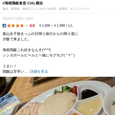
#海南鶏飯食堂 CIAL横浜
横浜、新高島、神奈川 / シンガポール料理、居酒屋、ダイニングバー
2026/07
訪問
|
1回目
4.0
￥1,000～￥1,999 / 1人
dinner
葉山女子旅きっぷの日帰り旅行からの帰り道に
夕飯で来ました。
海南鶏飯これ好きなんす(*^^*)
シンガボールビールと一緒にモグモグ( "´༥`" )
うまい！
鶏飯は甘辛い...
詳細を見る