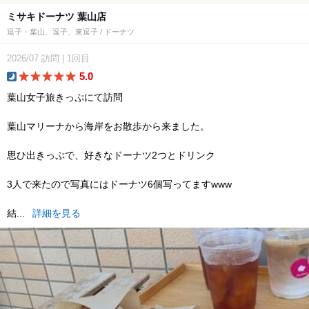
ミサキドーナツ 葉山店
逗子・葉山、逗子、東逗子 / ドーナツ
2026/07
訪問
|
1回目
5.0
dinner
葉山女子旅きっぷにて訪問
葉山マリーナから海岸をお散歩から来ました。
思ひ出きっぷで、好きなドーナツ2つとドリンク
3人で来たので写真にはドーナツ6個写ってますwww
結...
詳細を見る