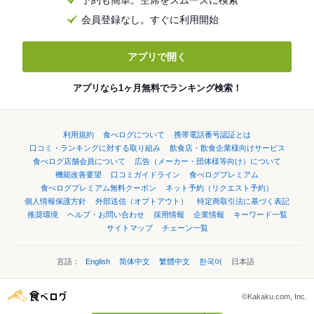
会員登録なし。すぐに利用開始
アプリで開く
アプリなら1ヶ月無料でランキング検索！
利用規約
食べログについて
携帯電話番号認証とは
口コミ・ランキングに対する取り組み
飲食店・飲食企業様向けサービス
食べログ店舗会員について
広告（メーカー・団体様等向け）について
機能改善要望
口コミガイドライン
食べログプレミアム
食べログプレミアム無料クーポン
ネット予約（リクエスト予約）
個人情報保護方針
外部送信（オプトアウト）
特定商取引法に基づく表記
推奨環境
ヘルプ・お問い合わせ
採用情報
企業情報
キーワード一覧
サイトマップ
チェーン一覧
言語：
English
简体中文
繁體中文
한국어
日本語
©Kakaku.com, Inc.