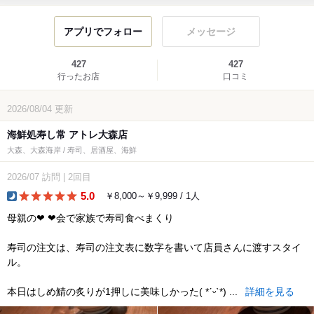
アプリでフォロー
メッセージ
427
427
行ったお店
口コミ
2026/08/04
更新
海鮮処寿し常 アトレ大森店
大森、大森海岸 / 寿司、居酒屋、海鮮
2026/07
訪問
|
2回目
5.0
￥8,000～￥9,999 / 1人
dinner
母親の‪‪❤︎‬ ‪‪❤︎‬会で家族で寿司食べまくり
寿司の注文は、寿司の注文表に数字を書いて店員さんに渡すスタイ
ル。
本日はしめ鯖の炙りが1押しに美味しかった( *ˊᵕˋ*) ...
詳細を見る