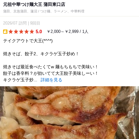
元祖中華つけ麺大王 蒲田東口店
蒲田、京急蒲田、蓮沼 / つけ麺、ラーメン、中華料理
2026/07
訪問
|
9回目
5.0
￥2,000～￥2,999 / 1人
takeout
テイクアウトで大王(*^^*)
焼きそば、餃子2、キクラゲ玉子炒め！
焼きそば最近食べたくてw 麺もちもちで美味い！
餃子は香辛料？が効いてて大王餃子美味しーい！
キクラゲ玉子炒...
詳細を見る