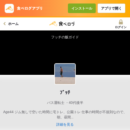
インストール
アプリで開く
ホーム
ログイン
フッチの飯ガイド
ﾌﾞｯﾁ
バス運転士
40代後半
Age44 ジム無しで空いた時間に宅トレ、公園トレ 仕事の時間が不規則なので、
朝、昼間...
詳細を見る