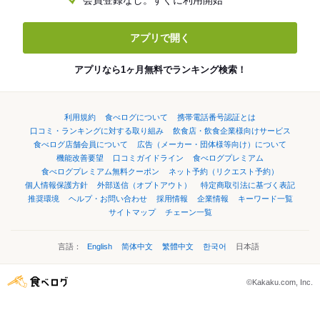
会員登録なし。すぐに利用開始
アプリで開く
アプリなら1ヶ月無料でランキング検索！
利用規約
食べログについて
携帯電話番号認証とは
口コミ・ランキングに対する取り組み
飲食店・飲食企業様向けサービス
食べログ店舗会員について
広告（メーカー・団体様等向け）について
機能改善要望
口コミガイドライン
食べログプレミアム
食べログプレミアム無料クーポン
ネット予約（リクエスト予約）
個人情報保護方針
外部送信（オプトアウト）
特定商取引法に基づく表記
推奨環境
ヘルプ・お問い合わせ
採用情報
企業情報
キーワード一覧
サイトマップ
チェーン一覧
言語：
English
简体中文
繁體中文
한국어
日本語
©Kakaku.com, Inc.