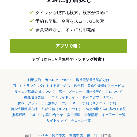
クイックな現在地検索。検索が快適に
予約も簡単。空席をスムーズに検索
会員登録なし。すぐに利用開始
アプリで開く
アプリなら1ヶ月無料でランキング検索！
利用規約
食べログについて
携帯電話番号認証とは
口コミ・ランキングに対する取り組み
飲食店・飲食企業様向けサービス
食べログ店舗会員について
広告（メーカー・団体様等向け）について
機能改善要望
口コミガイドライン
食べログプレミアム
食べログプレミアム無料クーポン
ネット予約（リクエスト予約）
個人情報保護方針
外部送信（オプトアウト）
特定商取引法に基づく表記
推奨環境
ヘルプ・お問い合わせ
採用情報
企業情報
キーワード一覧
サイトマップ
チェーン一覧
言語：
English
简体中文
繁體中文
한국어
日本語