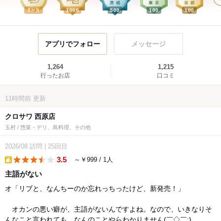
8
1000
500
100
100
か月
アプリでフォロー
メッセージ
1,264
1,215
行ったお店
口コミ
11時間前
更新
クロサワ 西原店
玉村 / 惣菜・デリ、鳥料理、その他
2026/08
訪問
|
25回目
3.5
～￥999 / 1人
takeout
主語がない
オ「リブと、なんちーのか忘れっちったけど、新発売！」
オカンの悪い癖が、主語がないんですよね。なので、いきなりそ
んなこと言われても、なんのことやらわかりません(￣◇￣;)