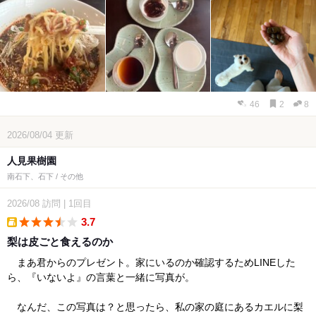
46
2
8
2026/08/04
更新
人見果樹園
南石下、石下 / その他
2026/08
訪問
|
1回目
3.7
takeout
梨は皮ごと食えるのか
まあ君からのプレゼント。家にいるのか確認するためLINEした
ら、『いないよ』の言葉と一緒に写真が。
なんだ、この写真は？と思ったら、私の家の庭にあるカエルに梨