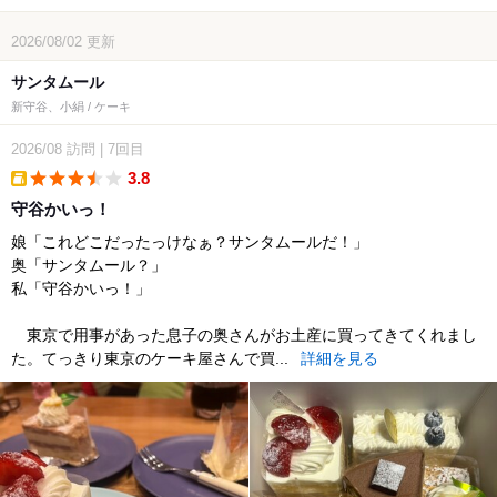
2026/08/02
更新
サンタムール
新守谷、小絹 / ケーキ
2026/08
訪問
|
7回目
3.8
takeout
守谷かいっ！
娘「これどこだったっけなぁ？サンタムールだ！」
奥「サンタムール？」
私「守谷かいっ！」
東京で用事があった息子の奥さんがお土産に買ってきてくれまし
た。てっきり東京のケーキ屋さんで買...
詳細を見る