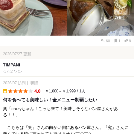
60
1
8
2026/07/27
更新
TIMPANI
つくば / パン
2026/07
訪問
|
1回目
4.0
￥1,000～￥1,999 / 1人
takeout
何を食べても美味しい！全メニュー制覇したい
奥「crazyちゃん！こっち来て！美味しそうなパン屋さんがあ
る！！」
こちらは『究』さんの向かい側にあるパン屋さん。『究』さんに
並んでいる時に言われても行けません(￣◇￣;)