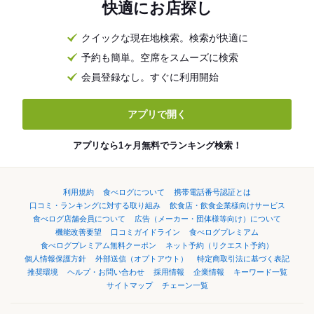
快適にお店探し
クイックな現在地検索。検索が快適に
予約も簡単。空席をスムーズに検索
会員登録なし。すぐに利用開始
アプリで開く
アプリなら1ヶ月無料でランキング検索！
利用規約
食べログについて
携帯電話番号認証とは
口コミ・ランキングに対する取り組み
飲食店・飲食企業様向けサービス
食べログ店舗会員について
広告（メーカー・団体様等向け）について
機能改善要望
口コミガイドライン
食べログプレミアム
食べログプレミアム無料クーポン
ネット予約（リクエスト予約）
個人情報保護方針
外部送信（オプトアウト）
特定商取引法に基づく表記
推奨環境
ヘルプ・お問い合わせ
採用情報
企業情報
キーワード一覧
サイトマップ
チェーン一覧