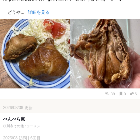
どうや...
詳細を見る
39
0
6
2026/08/08
更新
べんべら庵
桜川市その他 / ラーメン
2026/08
訪問
|
6回目