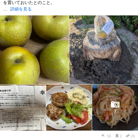
を置いておいたとのこと。
...
詳細を見る
7
56
2
26