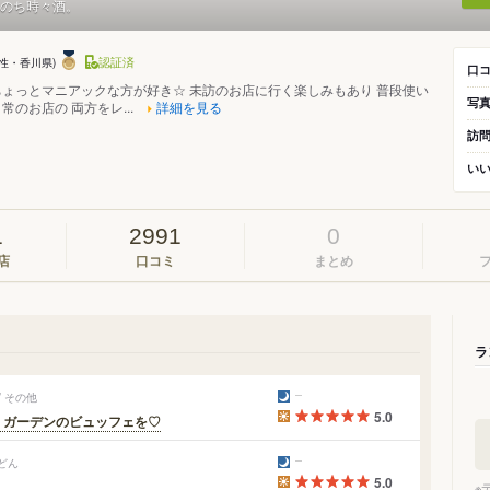
のち時々酒。
認証済
女性・香川県)
口
ょっとマニアックな方が好き☆ 未訪のお店に行く楽しみもあり 普段使い
写
のお店の 両方をレ...
詳細を見る
訪
い
1
2991
0
店
口コミ
まとめ
ラ
 その他
5.0
・ガーデンのビュッフェを♡
どん
5.0
※