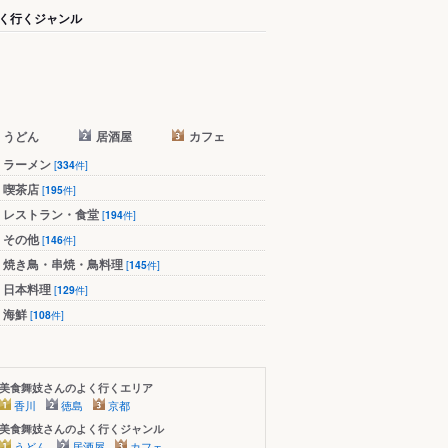
く行くジャンル
うどん
居酒屋
カフェ
ラーメン
[
334
件]
喫茶店
[
195
件]
レストラン・食堂
[
194
件]
その他
[
146
件]
焼き鳥・串焼・鳥料理
[
145
件]
日本料理
[
129
件]
海鮮
[
108
件]
美食舞妓さんのよく行くエリア
香川
徳島
京都
美食舞妓さんのよく行くジャンル
うどん
居酒屋
カフェ