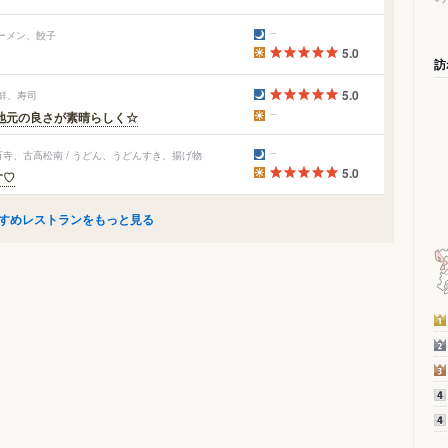
ラーメン、餃子
5.0
訪
5.0
海鮮、寿司
地元の良さが素晴らしく☆
寺、古高松南 / うどん、うどんすき、揚げ物
5.0
す♡
すめレストランをもっと見る