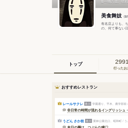
食べ物万歳。晴れ
美食舞妓
(
有名店よりも、ち
の、何て事ない日常
299
トップ
行ったお
おすすめレストラン
レールサクレ
香川
学園通り、平木、農学部前 /
1
非日常の時間が流れるイングリッシュ
うどん さか枝
香川
栗林公園北口、昭和町 / う
2
本日の麺は、つぶらな瞳♡