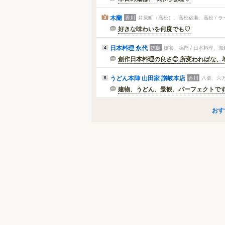
木蘭
香川
片原町（高松）、高松築港、高松 / 
3
好きな味わいを何度でも♡
日本料理 永代
徳島
撫養、鳴門 / 日本料理、
4
創作日本料理の良さ◎ 所変わればな、
うどん本陣 山田家 讃岐本店
香川
八栗、六万
5
建物、うどん、景観、パーフェクトで
おす