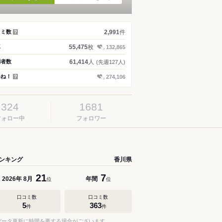
件
コミ数
2,991
？
枚
真
55,475
132,865
人
問者数
61,414
(先週127人)
いね！
274,106
？
324
1681
フォロー中
フォロワー
ンキング
香川県
21
7
年
月
年間
2026
8
位
位
口コミ数
口コミ数
5
363
件
件
データ更新に時間を要する場合がございます。