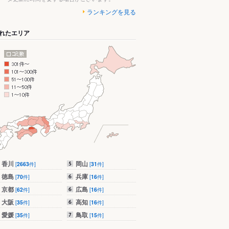
ランキングを見る
れたエリア
香川
岡山
[
2663
件]
[
31
件]
徳島
兵庫
[
70
件]
[
16
件]
京都
広島
[
62
件]
[
16
件]
大阪
高知
[
35
件]
[
16
件]
愛媛
鳥取
[
35
件]
[
15
件]