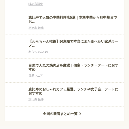
味の言語化
恵比寿で人気の中華料理店5選｜本格中華から町中華まで
お...
恵比寿 散歩
【わらちゃん推薦】関東圏で本当にまた食べたい家系ラー
メ...
わらちゃん410
目黒で人気の焼肉店を厳選｜個室・ランチ・デートにおす
すめ
目黒マニア
恵比寿のおしゃれカフェ厳選。ランチや女子会、デートに
おすすめ
恵比寿 散歩
全国の新着まとめ一覧