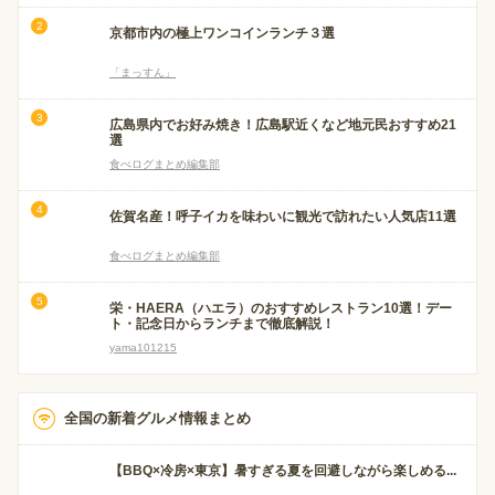
京都市内の極上ワンコインランチ３選
「まっすん」
広島県内でお好み焼き！広島駅近くなど地元民おすすめ21
選
食べログまとめ編集部
佐賀名産！呼子イカを味わいに観光で訪れたい人気店11選
食べログまとめ編集部
栄・HAERA（ハエラ）のおすすめレストラン10選！デー
ト・記念日からランチまで徹底解説！
yama101215
全国の新着グルメ情報まとめ
【BBQ×冷房×東京】暑すぎる夏を回避しながら楽しめる...