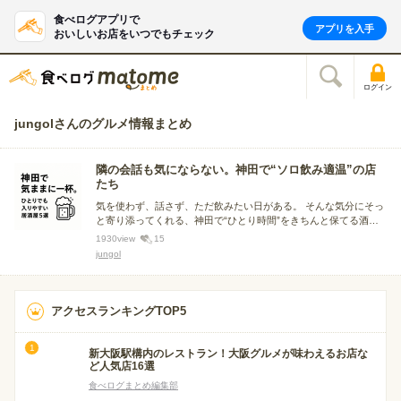
食べログアプリで
アプリを入手
おいしいお店をいつでもチェック
ログイン
jungolさんのグルメ情報まとめ
隣の会話も気にならない。神田で“ソロ飲み適温”の店
たち
気を使わず、話さず、ただ飲みたい日がある。 そんな気分にそっ
と寄り添ってくれる、神田で“ひとり時間”をきちんと保てる酒場
をまとめました。
1930
view
15
jungol
アクセスランキングTOP5
新大阪駅構内のレストラン！大阪グルメが味わえるお店な
ど人気店16選
食べログまとめ編集部