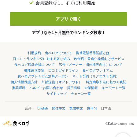
会員登録なし。すぐに利用開始
アプリで開く
アプリなら1ヶ月無料でランキング検索！
利用規約
食べログについて
携帯電話番号認証とは
口コミ・ランキングに対する取り組み
飲食店・飲食企業様向けサービス
食べログ店舗会員について
広告（メーカー・団体様等向け）について
機能改善要望
口コミガイドライン
食べログプレミアム
食べログプレミアム無料クーポン
ネット予約（リクエスト予約）
個人情報保護方針
外部送信（オプトアウト）
特定商取引法に基づく表記
推奨環境
ヘルプ・お問い合わせ
採用情報
企業情報
キーワード一覧
サイトマップ
チェーン一覧
言語：
English
简体中文
繁體中文
한국어
日本語
©Kakaku.com, Inc.