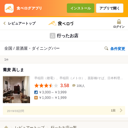
インストール
アプリで開く
レビュアートップ
ログイン
行ったお店
全国 / 居酒屋・ダイニングバー
条件変更
1
件
蕎麦 高しま
早稲田（都電）、早稲田（メトロ）、面影橋/そば、日本料理、居酒屋
3.58
106人
口
￥3,000～￥3,999
コ
￥1,000～￥1,999
ミ
人
数
2019/03訪問
1回
レビュアートップ
行ったお店一覧