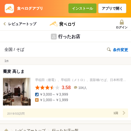
インストール
アプリで開く
レビュアートップ
ログイン
行ったお店
全国 / そば
条件変更
1
件
蕎麦 高しま
早稲田（都電）、早稲田（メトロ）、面影橋/そば、日本料理、居酒屋
3.58
104人
口
￥3,000～￥3,999
コ
￥1,000～￥1,999
ミ
人
数
2019/03訪問
1回
レビュアートップ
行ったお店一覧