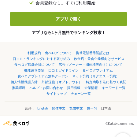
会員登録なし。すぐに利用開始
アプリで開く
アプリなら1ヶ月無料でランキング検索！
利用規約
食べログについて
携帯電話番号認証とは
口コミ・ランキングに対する取り組み
飲食店・飲食企業様向けサービス
食べログ店舗会員について
広告（メーカー・団体様等向け）について
機能改善要望
口コミガイドライン
食べログプレミアム
食べログプレミアム無料クーポン
ネット予約（リクエスト予約）
個人情報保護方針
外部送信（オプトアウト）
特定商取引法に基づく表記
推奨環境
ヘルプ・お問い合わせ
採用情報
企業情報
キーワード一覧
サイトマップ
チェーン一覧
言語：
English
简体中文
繁體中文
한국어
日本語
©Kakaku.com, Inc.