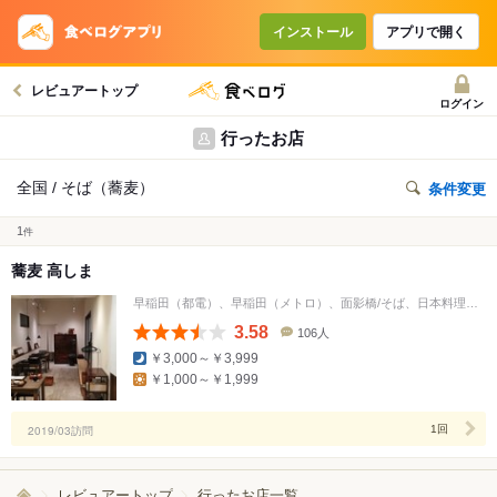
インストール
アプリで開く
レビュアートップ
ログイン
行ったお店
全国 / そば（蕎麦）
条件変更
1
件
蕎麦 高しま
早稲田（都電）、早稲田（メトロ）、面影橋/そば、日本料理、居酒屋
3.58
106人
口
￥3,000～￥3,999
コ
￥1,000～￥1,999
ミ
人
数
2019/03訪問
1回
レビュアートップ
行ったお店一覧