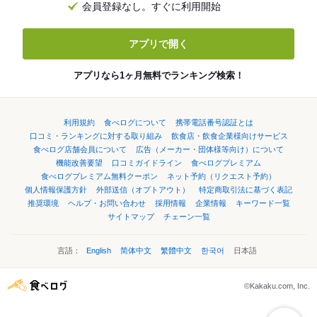
会員登録なし。すぐに利用開始
アプリで開く
アプリなら1ヶ月無料でランキング検索！
利用規約
食べログについて
携帯電話番号認証とは
口コミ・ランキングに対する取り組み
飲食店・飲食企業様向けサービス
食べログ店舗会員について
広告（メーカー・団体様等向け）について
機能改善要望
口コミガイドライン
食べログプレミアム
食べログプレミアム無料クーポン
ネット予約（リクエスト予約）
個人情報保護方針
外部送信（オプトアウト）
特定商取引法に基づく表記
推奨環境
ヘルプ・お問い合わせ
採用情報
企業情報
キーワード一覧
サイトマップ
チェーン一覧
言語：
English
简体中文
繁體中文
한국어
日本語
©Kakaku.com, Inc.