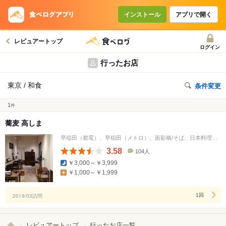
インストール
アプリで開く
レビュアートップ
ログイン
行ったお店
東京 / 和食
条件変更
1
件
蕎麦 高しま
早稲田（都電）、早稲田（メトロ）、面影橋/そば、日本料理、居酒屋
3.58
104人
口
￥3,000～￥3,999
コ
￥1,000～￥1,999
ミ
人
数
2019/03訪問
1回
レビュアートップ
行ったお店一覧