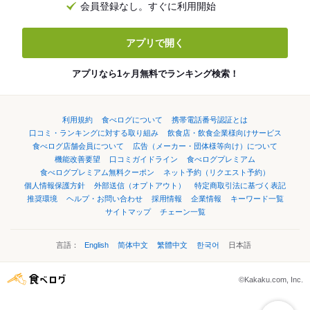
会員登録なし。すぐに利用開始
アプリで開く
アプリなら1ヶ月無料でランキング検索！
利用規約
食べログについて
携帯電話番号認証とは
口コミ・ランキングに対する取り組み
飲食店・飲食企業様向けサービス
食べログ店舗会員について
広告（メーカー・団体様等向け）について
機能改善要望
口コミガイドライン
食べログプレミアム
食べログプレミアム無料クーポン
ネット予約（リクエスト予約）
個人情報保護方針
外部送信（オプトアウト）
特定商取引法に基づく表記
推奨環境
ヘルプ・お問い合わせ
採用情報
企業情報
キーワード一覧
サイトマップ
チェーン一覧
言語：
English
简体中文
繁體中文
한국어
日本語
©Kakaku.com, Inc.