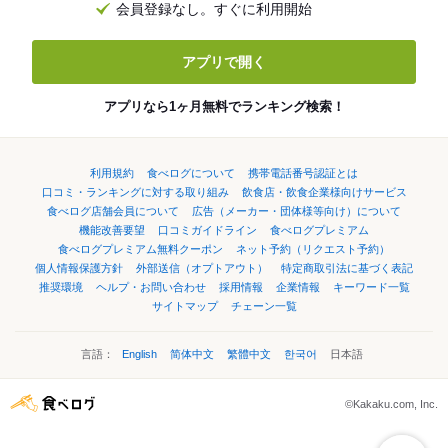
会員登録なし。すぐに利用開始
アプリで開く
アプリなら1ヶ月無料でランキング検索！
利用規約
食べログについて
携帯電話番号認証とは
口コミ・ランキングに対する取り組み
飲食店・飲食企業様向けサービス
食べログ店舗会員について
広告（メーカー・団体様等向け）について
機能改善要望
口コミガイドライン
食べログプレミアム
食べログプレミアム無料クーポン
ネット予約（リクエスト予約）
個人情報保護方針
外部送信（オプトアウト）
特定商取引法に基づく表記
推奨環境
ヘルプ・お問い合わせ
採用情報
企業情報
キーワード一覧
サイトマップ
チェーン一覧
言語：
English
简体中文
繁體中文
한국어
日本語
©Kakaku.com, Inc.