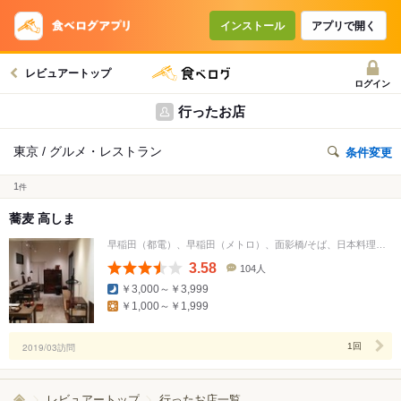
インストール
アプリで開く
レビュアートップ
ログイン
行ったお店
東京 / グルメ・レストラン
条件変更
1
件
蕎麦 高しま
早稲田（都電）、早稲田（メトロ）、面影橋/そば、日本料理、居酒屋
3.58
104人
口
￥3,000～￥3,999
コ
￥1,000～￥1,999
ミ
人
数
2019/03訪問
1回
レビュアートップ
行ったお店一覧